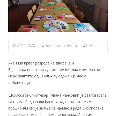
24.11.2020.
Активности
,
Вести
Школа
Ученици првог разреда из Дворана и
Здравиња посетили су школску библиотеку. Уз све
мере заштите од COVID-19, одржан је час у
библиотеци.
Школски библиотекар Ивана Ранковић је разговарала
са њима. Радознали ђаци са задовољством су
проширили своје знање са начином рада библиотеке,
организацијом и значајем њеног рада. Дала им је