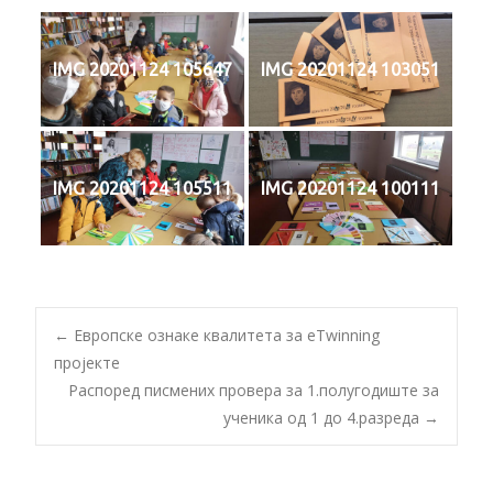
IMG 20201124 105647
IMG 20201124 103051
IMG 20201124 105511
IMG 20201124 100111
Post
←
Европске ознаке квалитета за eTwinning
пројекте
Распоред писмених провера за 1.полугодиште за
navigation
ученика од 1 до 4.разреда
→