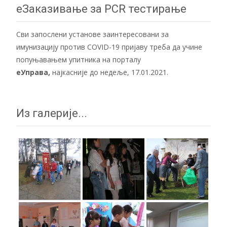
еЗаказивање за PCR тестирање
Сви запослени установе заинтересовани за
имунизацију против COVID-19 пријаву треба да учине
попуњавањем упитника на порталу
еУправа
,
најкасније до недеље, 17.01.2021.
Из галерије...