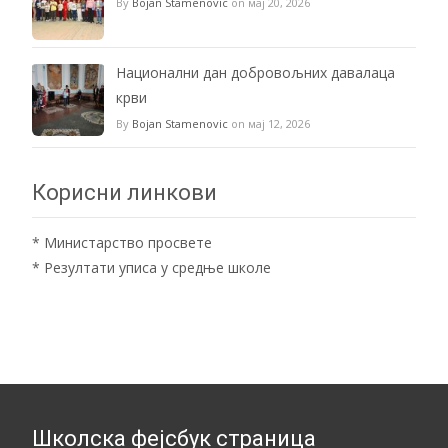
By
Bojan Stamenovic
on мај 20, 2026
Национални дан добровољних давалаца
крви
By
Bojan Stamenovic
on мај 12, 2026
Корисни линкови
*
Министарство просвете
*
Резултати уписа у средње школе
Школска фејсбук страница