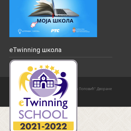
eTwinning школа
Copyright © Основна школа "Страхиња Поповић" Дворане
Izrada sajta i hosting:
Hosting-Srbija
.