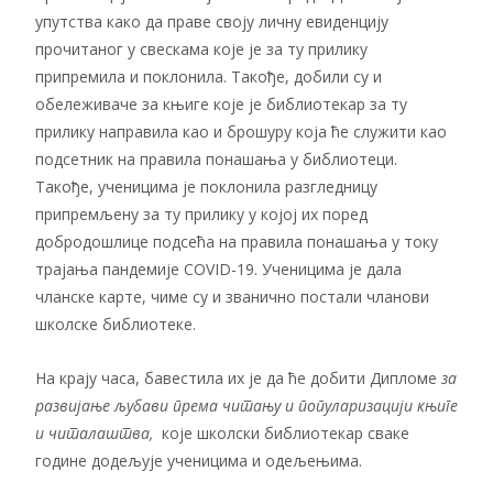
упутства како да праве своју личну евиденцију
прочитаног у свескама које је за ту прилику
припремила и поклонила. Такође, добили су и
обележиваче за књиге које је библиотекар за ту
прилику направила као и брошуру која ће служити као
подсетник на правила понашања у библиотеци.
Такође, ученицима је поклонила разгледницу
припремљену за ту прилику у којој их поред
добродошлице подсећа на правила понашања у току
трајања пандемије COVID-19. Ученицима је дала
чланске карте, чиме су и званично постали чланови
школске библиотеке.
На крају часа, бавестила их је да ће добити Дипломе
за
развијање љубави према читању и популаризацији књиге
и читалаштва,
које школски библиотекар сваке
године додељује ученицима и одељењима.