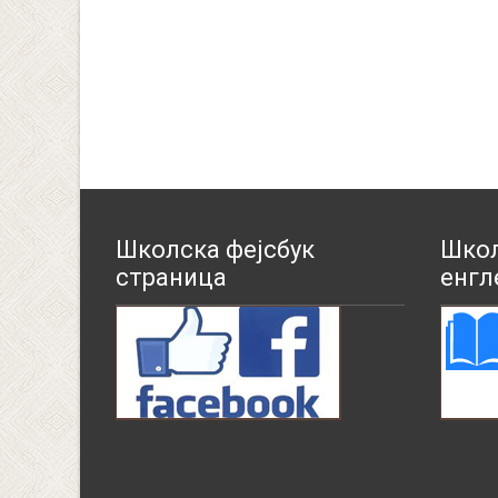
Школска фејсбук
Школ
страница
енгл