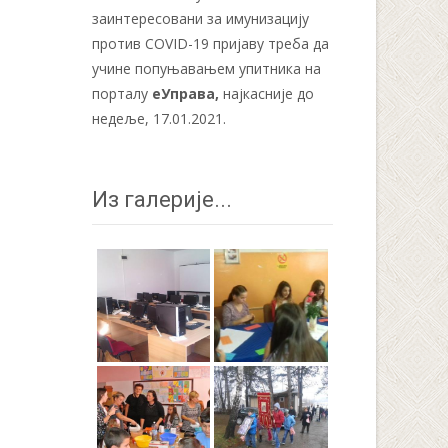
заинтересовани за имунизацију
против COVID-19 пријаву треба да
учине попуњавањем упитника на
порталу
еУправа
,
најкасније до
недеље, 17.01.2021.
Из галерије...