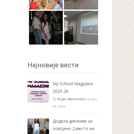
Најновије вести
My School Magazine
2025-26
By
Bojan Stamenovic
on јун
30, 2026
Додела дипломе за
освојено 2.место на