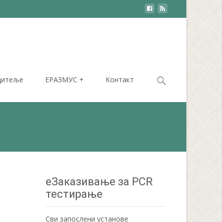
Search
дитеље
ЕРАЗМУС +
Контакт
for:
еЗаказивање за PCR
тестирање
Сви запослени установе