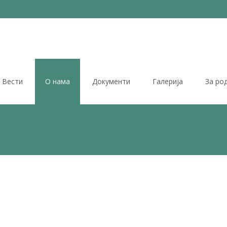
Вести
О нама
Документи
Галерија
За ро