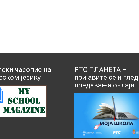
ски часопис на
РТС ПЛАНЕТА –
еском језику
пријавите се и глед
предавања онлајн