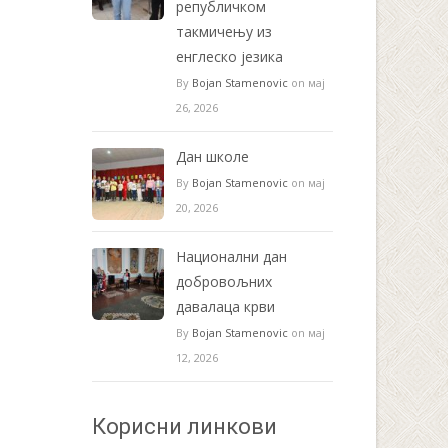
републичком
такмичењу из
енглеско језика
By
Bojan Stamenovic
on мај
26, 2026
Дан школе
By
Bojan Stamenovic
on мај
20, 2026
Национални дан
добровољних
давалаца крви
By
Bojan Stamenovic
on мај
12, 2026
Корисни линкови