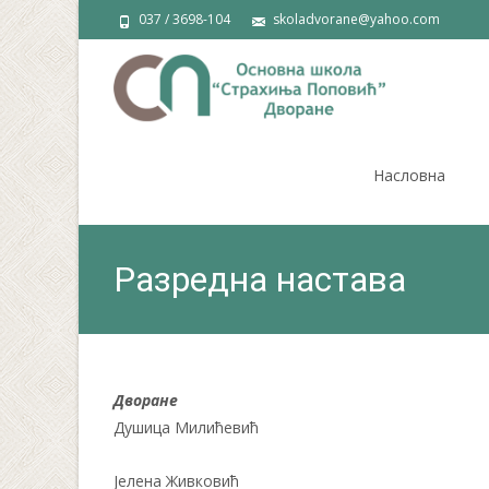
037 / 3698-104
skoladvorane@yahoo.com
Skip
to
Насловна
content
Разредна настава
Дворане
Душица Милићевић
Јелена Живковић