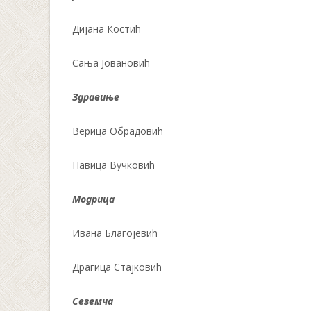
Дијана Костић
Сања Јовановић
Здравиње
Верица Обрадовић
Павица Вучковић
Модрица
Ивана Благојевић
Драгица Стајковић
Сеземча