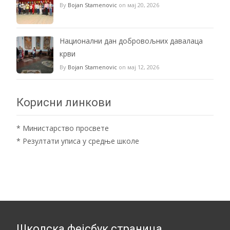
By
Bojan Stamenovic
on мај 20, 2026
Национални дан добровољних давалаца
крви
By
Bojan Stamenovic
on мај 12, 2026
Корисни линкови
*
Министарство просвете
*
Резултати уписа у средње школе
Школска фејсбук страница