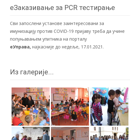
navigation
еЗаказивање за PCR тестирање
Сви запослени установе заинтересовани за
имунизацију против COVID-19 пријаву треба да учине
попуњавањем упитника на порталу
еУправа
,
најкасније до недеље, 17.01.2021.
Из галерије...