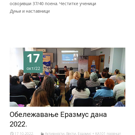
освојивши 37/40 поена. Честитке ученици
Дуњи и наставници
Читај даље…
17
окт/22
Обележавање Еразмус дана
2022.
17.10.2022.
Активности
,
Вести
,
Еразмус + KA101 пројекат