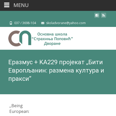
MENU
037 / 3698-104
skoladvorane@yahoo.com
Еразмус + KA229 пројекат ,,Бити
Европљанин: размена култура и
пракси”
,,Being
European: