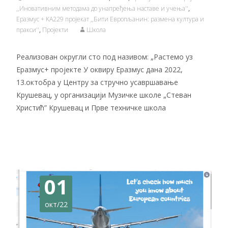
,,Иновативним методама до унапређења наставе и учења''
,
Еразмус + KA229 пројекат ,,Бити Европљанин: размена култура и
пракси''
,
Пројекти
Школа
Реализован округли сто под називом: „Растемо уз
Еразмус+ пројекте У оквиру Еразмус дана 2022,
13.октобра у Центру за стручно усавршавање
Крушевац, у организацији Музичке школе „Стеван
Христић” Крушевац и Прве техничке школа
Читај даље…
01
окт/22