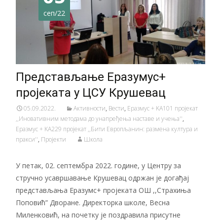
сеп/22
Представљање Еразумус+
пројеката у ЦСУ Крушевац
05.09.2022.
Активности
,
Вести
,
Еразмус + KA101 пројекат
,,Иновативним методама до унапређења наставе и учења''
,
Еразмус + KA229 пројекат ,,Бити Европљанин: размена култура и
пракси''
,
Пројекти
Школа
У петак, 02. септембра 2022. године, у Центру за
стручно усавршавање Крушевац одржан је догађај
представљања Еразумс+ пројеката ОШ ,,Страхиња
Поповић” Дворане. Директорка школе, Весна
Миленковић, на почетку је поздравила присутне