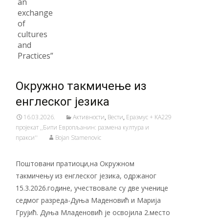
an
exchange
of
cultures
and
Practices”
Окружно такмичење из
енглеског језика
16.03.2026.
Активности
,
Вести
,
Еразмус + KA229
пројекат ,,Бити Европљанин: размена култура и
пракси''
Bojan Stamenovic
Поштовани пратиоци,на Окружном
такмичењу из енглеског језика, одржаног
15.3.2026.године, учествовале су две ученице
седмог разреда-Дуња Маденовић и Марија
Грујић. Дуња Младеновић је освојила 2.место