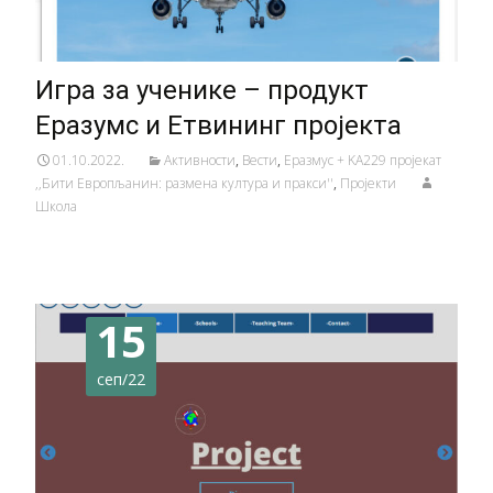
Игра за ученике – продукт
Еразумс и Етвининг пројекта
01.10.2022.
Активности
,
Вести
,
Еразмус + KA229 пројекат
,,Бити Европљанин: размена култура и пракси''
,
Пројекти
Школа
15
сеп/22