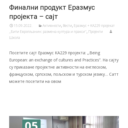
Финални продукт Еразмус
пројекта – сајт
15.09.2022.
Активности
,
Вести
,
Еразмус + KA229 пројекат
,,Бити Европљанин: размена култура и пракси''
,
Пројекти
Школа
Посетите сајт Еразмус КА229 пројекта: ,,Being
European: an exchange of cultures and Practices”. На сајту
су приказане пројектне активности на енглеском,
француском, српском, пољском и турском језику… Сатт
можете посетити на овом
Читај даље…
05