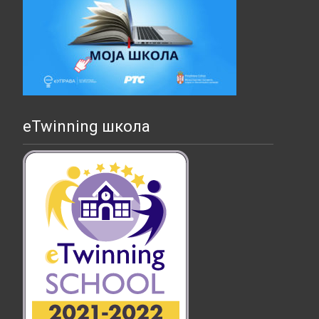
eTwinning школа