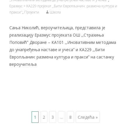
Еразмус + KA229 пројекат ,,Бити Европљанин: размена култура и
пракси''
,
Пројекти
Школа
Сања Николић, вероучитељица, представила је
реализацију Еразмус пројеката ОШ ,,Страхиња
Поповић” Дворане – КА101 ,,Иновативним методама
до унапређења наставе и учеса” и КА229 ,,Бити
Европљанин: размена култура и пракси” на састанку
вероучитеља
Читај даље…
Posts
1
2
3
…
8
Следећа »