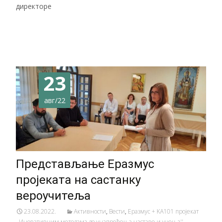
директоре
Читај даље…
23
авг/22
Представљање Еразмус
пројеката на састанку
вероучитеља
23.08.2022.
Активности
,
Вести
,
Еразмус + KA101 пројекат
,,Иновативним методама до унапређења наставе и учења''
,