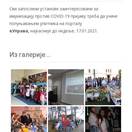
Сви запослени установе заинтересовани за
имунизацију против COVID-19 пријаву треба да учине
попуњавањем упитника на порталу
еУправа
,
најкасније до недеље, 17.01.2021.
Из галерије...