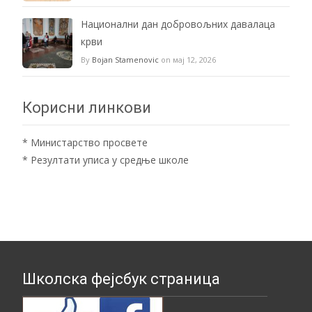
Национални дан добровољних давалаца
крви
By
Bojan Stamenovic
on мај 12, 2026
Корисни линкови
*
Министарство просвете
*
Резултати уписа у средње школе
Школска фејсбук страница