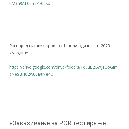
uM9h9AE00miZ70Lkx
Распоред писаних провера 1. полугодиште шк.2025-
26.године.
https://drive.google.com/drive/folders/1e9uB2Bwj1UoGJm
dNeSBHC2w00I9tNe4O
еЗаказивање за PCR тестирање