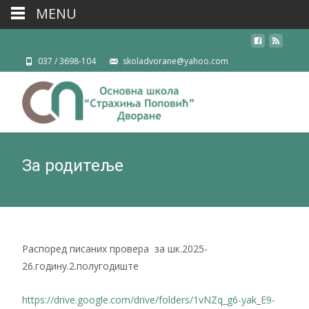
MENU
037 / 3698-104
skoladvorane@yahoo.com
За родитеље
Распоред писаних провера за шк.2025-
26.годину.2.полугодиште
https://drive.google.com/drive/folders/1vNZq_g6-yak_E9-