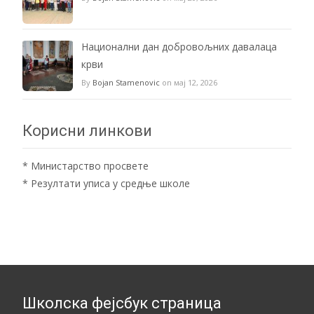
Национални дан добровољних давалаца
крви
By
Bojan Stamenovic
on мај 12, 2026
Корисни линкови
*
Министарство просвете
*
Резултати уписа у средње школе
Школска фејсбук страница