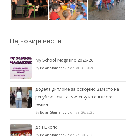
Најновије вести
My School Magazine 2025-26
By
Bojan Stamenovic
on јун 30, 2026
Додела дипломе за освојено 2.место на
републичком такмичењу из енглеско
језика
By
Bojan Stamenovic
on мај 26, 2026
Дан школе
By
Bojan Stamenovic
on мај 20, 2026