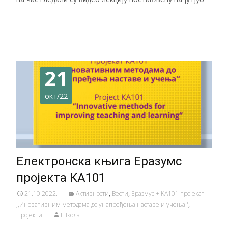
Читај даље…
21
окт/22
Електронска књига Еразумс
пројекта КА101
21.10.2022.
Активности
,
Вести
,
Еразмус + KA101 пројекат
,,Иновативним методама до унапређења наставе и учења''
,
Пројекти
Школа