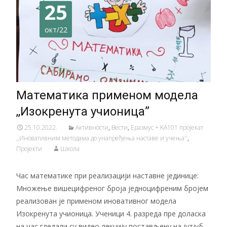
25
окт/22
Математика применом модела
,,Изокренута учионица”
25.10.2022.
Активности
,
Вести
,
Еразмус + KA101 пројекат
,,Иновативним методама до унапређења наставе и учења''
,
Пројекти
Школа
Час математике при реализацији наставне јединице:
Множење вишецифреног броја једноцифреним бројем
реализован је применом иновативног модела
Изокренута учионица. Ученици 4. разреда пре доласка
на час гледали су видео лекцију постављену на јутјуб