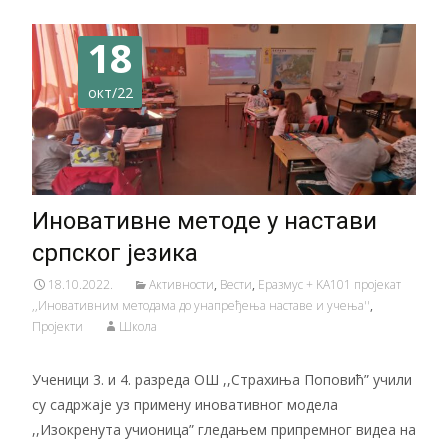
18
окт/22
Иновативне методе у настави
српског језика
18.10.2022.
Активности
,
Вести
,
Еразмус + KA101 пројекат
,,Иновативним методама до унапређења наставе и учења''
,
Пројекти
Школа
Ученици 3. и 4. разреда ОШ ,,Страхиња Поповић” учили
су садржаје уз примену иновативног модела
,,Изокренута учионица” гледањем припремног видеа на