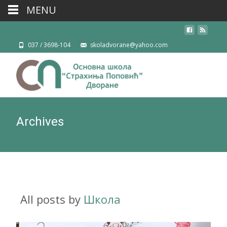
MENU
037 / 3698-104
skoladvorane@yahoo.com
Archives
All posts by
Школа