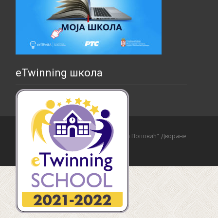
eTwinning школа
Copyright © Основна школа "Страхиња Поповић" Дворане
Izrada sajta i hosting:
Hosting-Srbija
.