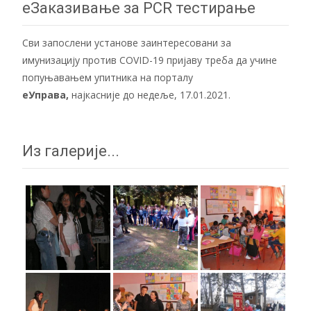
navigation
еЗаказивање за PCR тестирање
Сви запослени установе заинтересовани за
имунизацију против COVID-19 пријаву треба да учине
попуњавањем упитника на порталу
еУправа
,
најкасније до недеље, 17.01.2021.
Из галерије...