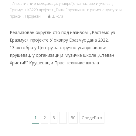
,,Иновативним методама до унапређења наставе и учења''
,
Еразмус + KA229 пројекат ,,Бити Европљанин: размена култура и
пракси''
,
Пројекти
Школа
Реализован округли сто под називом: „Растемо уз
Еразмус+ пројекте У оквиру Еразмус дана 2022,
13.октобра у Центру за стручно усавршавање
Крушевац, у организацији Музичке школе „Стеван
Христић” Крушевац и Прве техничке школа
Читај даље…
Posts
1
2
3
…
50
Следећа »