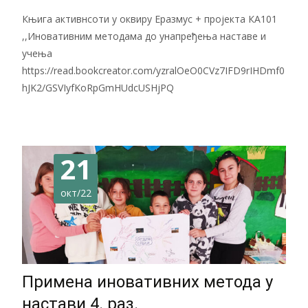
Књига активнсоти у оквиру Еразмус + пројекта КА101
,,Иновативним методама до унапређења наставе и
учења
https://read.bookcreator.com/yzralOeO0CVz7IFD9rIHDmf0
hJK2/GSVIyfKoRpGmHUdcUSHjPQ
21
окт/22
Примена иновативних метода у
настави 4. раз.