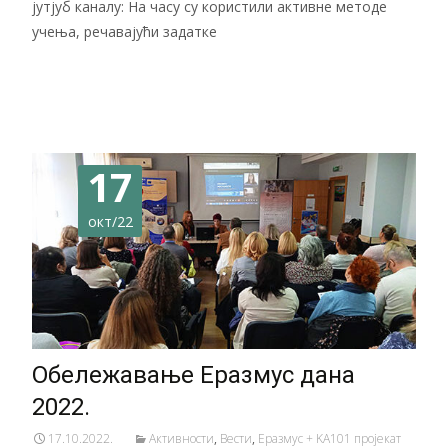
јутјуб каналу: На часу су користили активне методе
учења, речавајући задатке
Читај даље…
17
окт/22
Обележавање Еразмус дана
2022.
17.10.2022.
Активности
,
Вести
,
Еразмус + KA101 пројекат