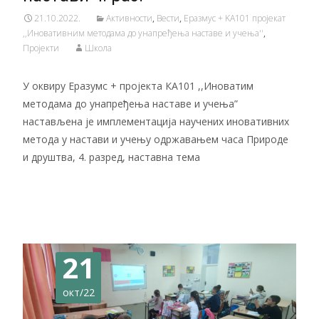
21.10.2022.
Активности
,
Вести
,
Еразмус + KA101 пројекат
,,Иновативним методама до унапређења наставе и учења''
,
Пројекти
Школа
У оквиру Еразумс + пројекта КА101 ,,Иноватим
методама до унапређења наставе и учења”
настављена је имплементација научених иновативних
метода у настави и учењу одржавањем часа Природе
и друштва, 4. разред, наставна тема
Читај даље…
21
окт/22