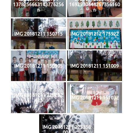
1378256663143776256
1692930444267356160
n
n
IMG 20181211 150715
IMG 20181212 175922
IMG 20181211 150905
IMG 20181211 151009
IMG 20181211 225252
IMG 20181211 151032
423
IMG 20181211 225358
004