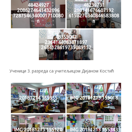
48424927
48239731
2086274641432096
210141676607192
7287546340001710080
6198270340846583808
n
n
48355042
2364144083871897
2634128619735089152
n
Ученици 3. разреда са учитељицом Дијаном Костић
20181214 165955
IMG 20181213 155018
IMG 20181213 155120
IMG 20181213 155343