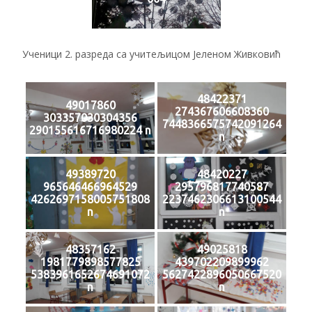
Ученици 2. разреда са учитељицом Јеленом Живковић
48422371
49017860
274367606608360
303357030304356
7448366575742091264
290155616716980224 n
n
49389720
48420227
965646466964529
295796817740587
4262697158005751808
2237462306613100544
n
n
48357162
49025818
1981779898577825
439702209899962
5383961652674691072
5627422896050667520
n
n