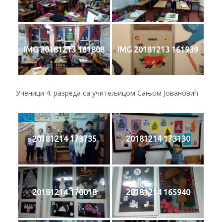
IMG 20181213 161808
IMG 20181213 161939
Ученици 4. разреда са учитељицом Сањом Јовановић
20181214 173735
20181214 173130
20181214 170018
20181214 165940