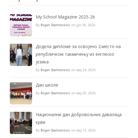
My School Magazine 2025-26
By
Bojan Stamenovic
on јун 30, 2026
Додела дипломе за освојено 2.место на
републичком такмичењу из енглеско
језика
By
Bojan Stamenovic
on мај 26, 2026
Дан школе
By
Bojan Stamenovic
on мај 20, 2026
Национални дан добровољних давалаца
крви
By
Bojan Stamenovic
on мај 12, 2026