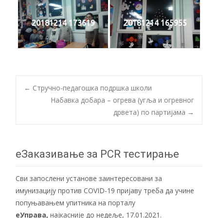
20181214 173619
20181214 165955
Post
←
Стручно-педагошка подршка школи
Набавка добара – огрева (угља и огревног
дрвета) по партијама
→
navigation
еЗаказивање за PCR тестирање
Сви запослени установе заинтересовани за
имунизацију против COVID-19 пријаву треба да учине
попуњавањем упитника на порталу
еУправа
,
најкасније до недеље, 17.01.2021.