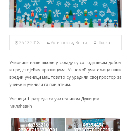
26.12.2018.
Активности
,
Вести
Школа
Учионице наше школе у складу су са годишњим добом
и предстојећим празницима. Уз помоћ учитељица наши
вредни ученици маштовито су уредили свој простор за
учење и учинили га пријатним.
Ученици 1. разреда са учитељицом Душицом
Милићевић
48355210
48394497
272607196780791
372307780207596