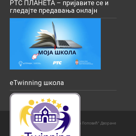
РТС ПЛАНЕТА – пријавите се и
гледајте предавања онлајн
eTwinning школа
Copyright © Основна школа "Страхиња Поповић" Дворане
Izrada sajta i hosting:
Hosting-Srbija
.