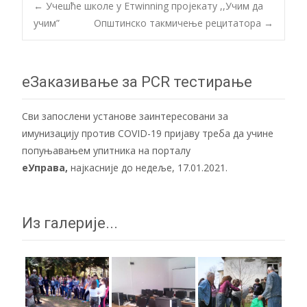
Post
←
Учешће школе у Етwinning пројекату ,,Учим да
учим”
Општинско такмичење рецитатора
→
navigation
еЗаказивање за PCR тестирање
Сви запослени установе заинтересовани за
имунизацију против COVID-19 пријаву треба да учине
попуњавањем упитника на порталу
еУправа
,
најкасније до недеље, 17.01.2021.
Из галерије...