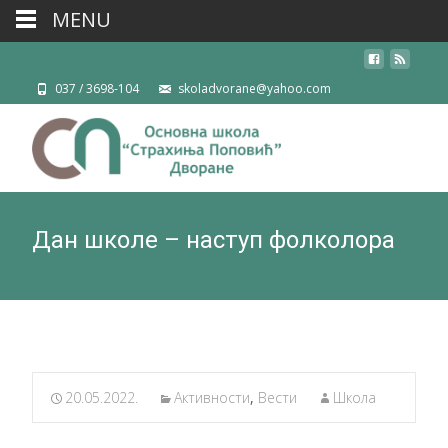
MENU
037 / 3698-104
skoladvorane@yahoo.com
Дан школе – наступ фолколора
20.05.2022.
Активности
,
Вести
Школа