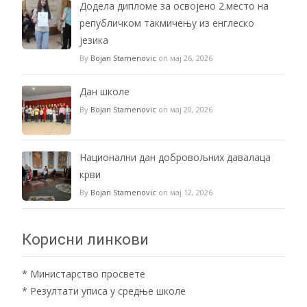
Додела дипломе за освојено 2.место на
републичком такмичењу из енглеско
језика
By
Bojan Stamenovic
on мај 26, 2026
Дан школе
By
Bojan Stamenovic
on мај 20, 2026
Национални дан добровољних давалаца
крви
By
Bojan Stamenovic
on мај 12, 2026
Корисни линкови
*
Министарство просвете
*
Резултати уписа у средње школе