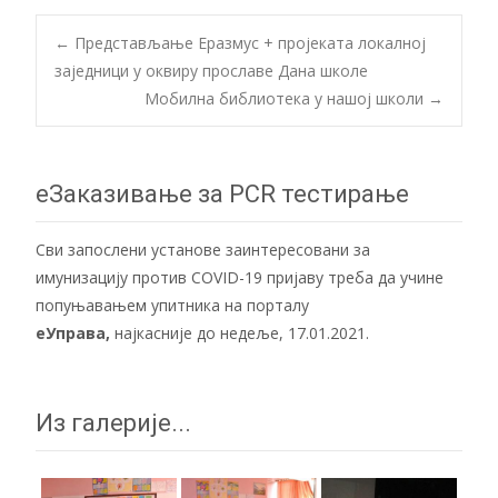
Post
←
Представљање Еразмус + пројеката локалној
заједници у оквиру прославе Дана школе
Мобилна библиотека у нашој школи
→
navigation
еЗаказивање за PCR тестирање
Сви запослени установе заинтересовани за
имунизацију против COVID-19 пријаву треба да учине
попуњавањем упитника на порталу
еУправа
,
најкасније до недеље, 17.01.2021.
Из галерије...