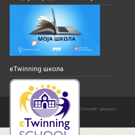
eTwinning школа
Copyright © Основна школа "Страхиња Поповић" Дворане
Izrada sajta i hosting:
Hosting-Srbija
.