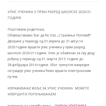
УПИС УЧЕНИКА У ПРВИ РАЗРЕД ШКОЛСКЕ 2020/21.
ГОДИНЕ
Поштовани родитељи,
Обавештавамо Вас да ће ОШ ,,Страхиња Поповић”
Дворане у периоду од 01.априла до 31.августа
2020.године вршити упис ученика у први разред
школске 2020/21.године. Упис је обавезан за сву децу
рођену у периоду од 01. марта 2013. године до
28.фебруара 2014.године. Због тренутне ванредне
ситуације упис ученика ћемо вршити електронским
путем.
ИЗРАЖАВАЊЕ ЖЕЉЕ ЗА УПИС УЧЕНИКА МОЖЕТЕ
ИЗВРШИТИ ПОПУЊАВАЊЕМ
(кликните на следећу везу) –
ОНЛАЈН УПИТНИКА