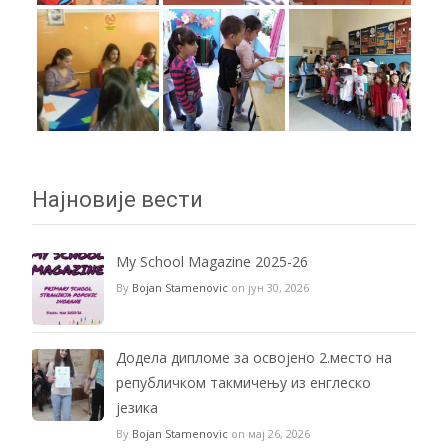
Најновије вести
My School Magazine 2025-26
By
Bojan Stamenovic
on јун 30, 2026
Додела дипломе за освојено 2.место на
републичком такмичењу из енглеско
језика
By
Bojan Stamenovic
on мај 26, 2026