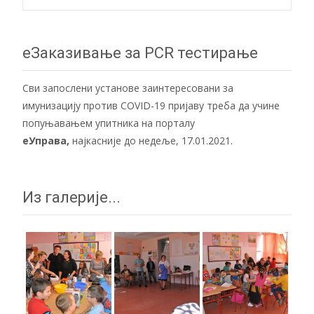
navigation
еЗаказивање за PCR тестирање
Сви запослени установе заинтересовани за
имунизацију против COVID-19 пријаву треба да учине
попуњавањем упитника на порталу
еУправа
,
најкасније до недеље, 17.01.2021.
Из галерије...