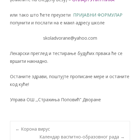
или тако што ћете преузети
ПРИЈАВНИ ФОРМУЛАР
попунити и послати на е маил адресу школе
skoladvorane@yahoo.com
Лекарски преглед и тестирање будућих првака ће се
вршити накнадно.
Останите здрави, поштујте прописане мере и останите
код куће!
Управа ОШ ,,Страхиња Поповић” Дворане
Post
←
Корона вирус
Календар васпитно-образовног рада
→