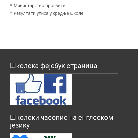
*
Министарство просвете
*
Резултати уписа у средње школе
Школска фејсбук страница
Школски часопис на енглеском
језику