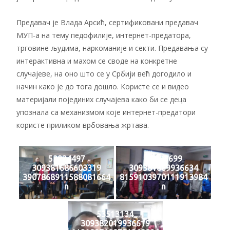
Предавач је Влада Арсић, сертификовани предавач
МУП-а на тему педофилије, интернет-предатора,
трговине људима, наркоманије и секти. Предавања су
интерактивна и махом се своде на конкретне
случајеве, на оно што се у Србији већ догодило и
начин како је до тога дошло. Користе се и видео
материјали појединих случајева како би се деца
упознала са механизмом које интернет-предатори
користе приликом врбовања жртава.
53924497
52893699
309381686603319
309381869936634
3907868911588081664
8159103970111913984
n
n
53513134
309382019936619