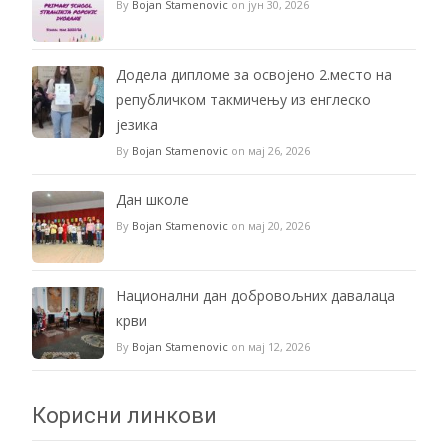
By
Bojan Stamenovic
on јун 30, 2026
Додела дипломе за освојено 2.место на
републичком такмичењу из енглеско
језика
By
Bojan Stamenovic
on мај 26, 2026
Дан школе
By
Bojan Stamenovic
on мај 20, 2026
Национални дан добровољних давалаца
крви
By
Bojan Stamenovic
on мај 12, 2026
Корисни линкови