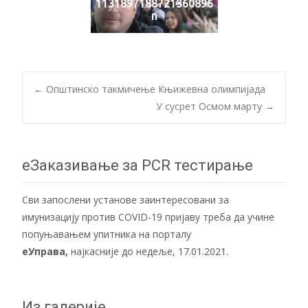
1131897188721360896
n
Post
←
Општинско такмичење Књижевна олимпијада
У сусрет Осмом марту
→
navigation
еЗаказивање за PCR тестирање
Сви запослени установе заинтересовани за
имунизацију против COVID-19 пријаву треба да учине
попуњавањем упитника на порталу
еУправа
,
најкасније до недеље, 17.01.2021.
Из галерије...