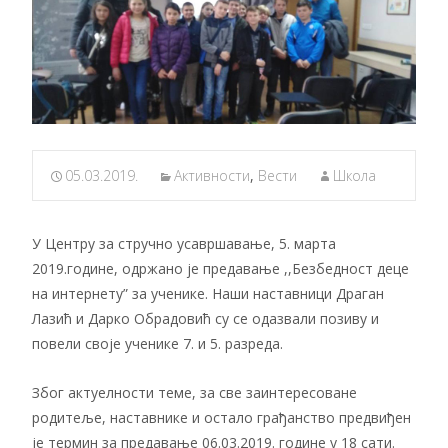
05.03.2019.
Активности
,
Вести
Школа
У Центру за стручно усавршавање, 5. марта
2019.године, одржано је предавање ,,Безбедност деце
на интернету” за ученике. Наши наставници Драган
Лазић и Дарко Обрадовић су се одазвали позиву и
повели своје ученике 7. и 5. разреда.
Због актуелности теме, за све заинтересоване
родитеље, наставнике и остало грађанство предвиђен
је термин за предавање 06.03.2019. године у 18 сати.