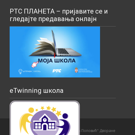
РТС ПЛАНЕТА – пријавите се и
гледајте предавања онлајн
eTwinning школа
Copyright © Основна школа "Страхиња Поповић" Дворане