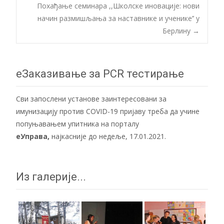
Post
Похађање семинара ,,Школске иновације: нови
начин размишљања за наставнике и ученике’’ у
navigation
Берлину
→
еЗаказивање за PCR тестирање
Сви запослени установе заинтересовани за
имунизацију против COVID-19 пријаву треба да учине
попуњавањем упитника на порталу
еУправа
,
најкасније до недеље, 17.01.2021.
Из галерије...