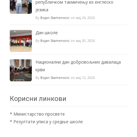
републичком такмичењу из енглеско
језика
By
Bojan Stamenovic
on мај 26, 2026
Дан школе
By
Bojan Stamenovic
on мај 20, 2026
Национални дан добровољних давалаца
крви
By
Bojan Stamenovic
on мај 12, 2026
Корисни линкови
*
Министарство просвете
*
Резултати уписа у средње школе