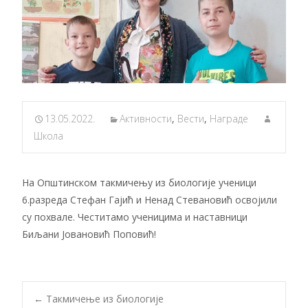
13.05.2022.
Активности
,
Вести
,
Награде
Школа
На Општинском такмичењу из биологије ученици
6.разреда Стефан Гајић и Ненад Стевановић освојили
су похвале. Честитамо ученицима и наставници
Биљани Јовановић Поповић!
←
Такмичење из биологије