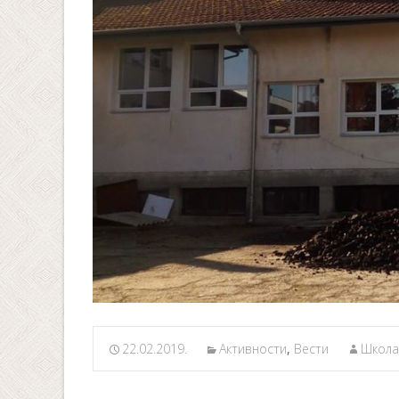
22.02.2019.
Активности
,
Вести
Школа