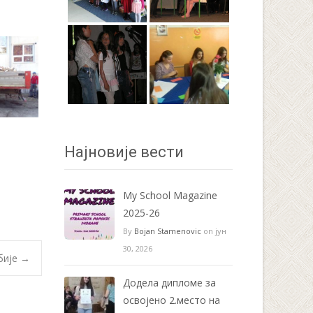
Најновије вести
My School Magazine
2025-26
By
Bojan Stamenovic
on јун
30, 2026
бије
→
Додела дипломе за
освојено 2.место на