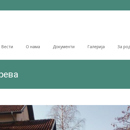
Вести
О нама
Документи
Галерија
За ро
рева