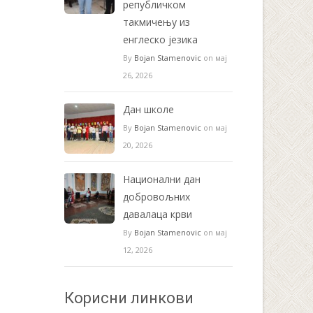
републичком
такмичењу из
енглеско језика
By
Bojan Stamenovic
on мај
26, 2026
Дан школе
By
Bojan Stamenovic
on мај
20, 2026
Национални дан
добровољних
давалаца крви
By
Bojan Stamenovic
on мај
12, 2026
Корисни линкови