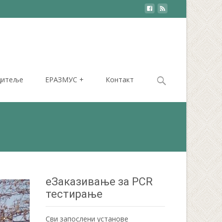
Search
дитеље
ЕРАЗМУС +
Контакт
for:
еЗаказивање за PCR
тестирање
Сви запослени установе