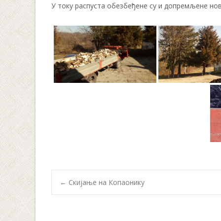
У току распуста обезбеђене су и допремљене нов
Post
←
Скијање на Копаонику