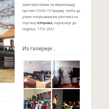
заинтересовани за имунизацију
против COVID-19 пријаву треба да
учине попуњавањем упитника на
порталу
еУправа
,
најкасније до
недеље, 17.01.2021.
Из галерије...