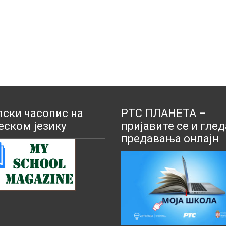
ски часопис на
РТС ПЛАНЕТА –
еском језику
пријавите се и глед
предавања онлајн