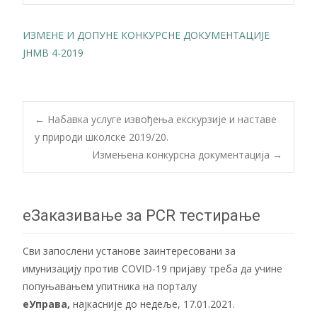
ИЗМЕНЕ И ДОПУНЕ КОНКУРСНЕ ДОКУМЕНТАЦИЈЕ
ЈНМВ 4-2019
Post
←
Набавка услуге извођења екскурзије и наставе
у природи школске 2019/20.
Измењена конкурсна документација
→
navigation
еЗаказивање за PCR тестирање
Сви запослени установе заинтересовани за
имунизацију против COVID-19 пријаву треба да учине
попуњавањем упитника на порталу
еУправа
,
најкасније до недеље, 17.01.2021.