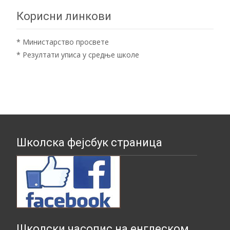
Корисни линкови
*
Министарство просвете
*
Резултати уписа у средње школе
Школска фејсбук страница
Школски часопис на енглеском