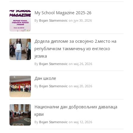
My School Magazine 2025-26
By
Bojan Stamenovic
on јун 30, 2026
Додела дипломе за освојено 2.место на
републичком такмичењу из енглеско
језика
By
Bojan Stamenovic
on мај 26, 2026
Дан школе
By
Bojan Stamenovic
on мај 20, 2026
Национални дан добровољних давалаца
крви
By
Bojan Stamenovic
on мај 12, 2026