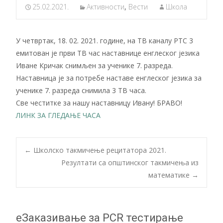
25.02.2021.
Активности
,
Вести
Школа
У четвртак, 18. 02. 2021. године, на TВ каналу РТС 3
емитован је први ТВ час наставнице енглеског језика
Иване Кричак снимљен за ученике 7. разреда.
Наставница је за потребе наставе енглеског језика за
ученике 7. разреда снимила 3 ТВ часа.
Све честитке за нашу наставницу Ивану! БРАВО!
ЛИНК ЗА ГЛЕДАЊЕ ЧАСА
Post
←
Школско такмичење рецитатора 2021.
Резултати са општинског такмичења из
математике
→
navigation
еЗаказивање за PCR тестирање