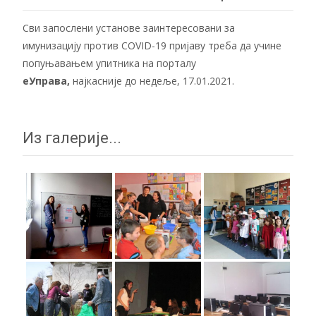
Сви запослени установе заинтересовани за
имунизацију против COVID-19 пријаву треба да учине
попуњавањем упитника на порталу
еУправа
,
најкасније до недеље, 17.01.2021.
Из галерије...