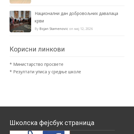
Национални дан добровољних давалаца
крви
By
Bojan Stamenovic
on мај 12, 2026
Корисни линкови
*
Министарство просвете
*
Резултати уписа у средње школе
Школска фејсбук страница