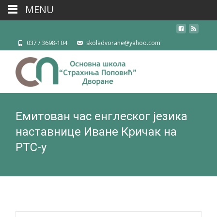
MENU
037 / 3698-104
skoladvorane@yahoo.com
Емитован час енглеског језика
наставнице Иване Кричак на
РТС-у