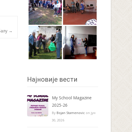
балу
→
Најновије вести
My School Magazine
2025-26
By
Bojan Stamenovic
on јун
30, 2026