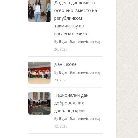
Додела дипломе за
освојено 2.место на
републичком
такмичењу из
енглеско језика
By
Bojan Stamenovic
on мај
26, 2026
Дан школе
By
Bojan Stamenovic
on мај
20, 2026
Национални дан
добровољних
давалаца крви
By
Bojan Stamenovic
on мај
12, 2026