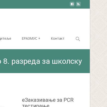
Search
дитеље
ЕРАЗМУС +
Контакт
for:
о 8. разреда за школску
еЗаказивање за PCR
тестирање