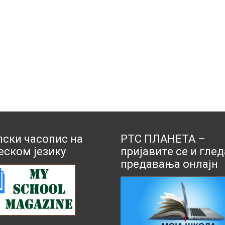
ски часопис на
РТС ПЛАНЕТА –
еском језику
пријавите се и глед
предавања онлајн