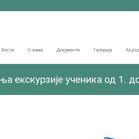
Вести
О нама
Документи
Галерија
За ро
а екскурзије ученика од 1. д