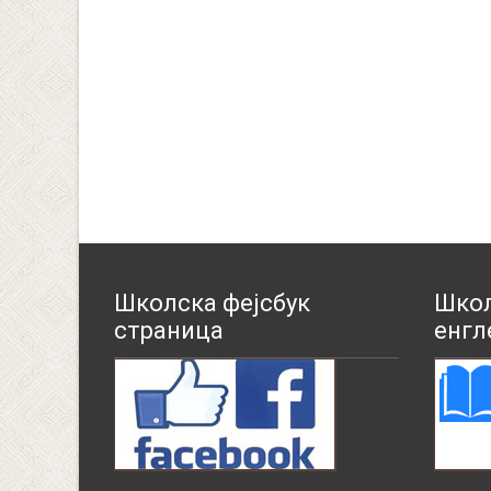
Школска фејсбук
Школ
страница
енгл