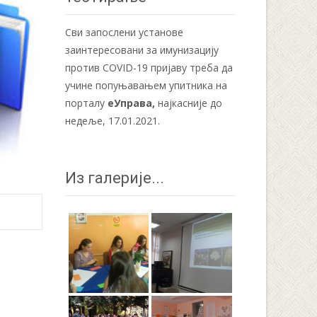
Сви запослени установе
заинтересовани за имунизацију
против COVID-19 пријаву треба да
учине попуњавањем упитника на
порталу
еУправа
,
најкасније до
недеље, 17.01.2021.
Из галерије...