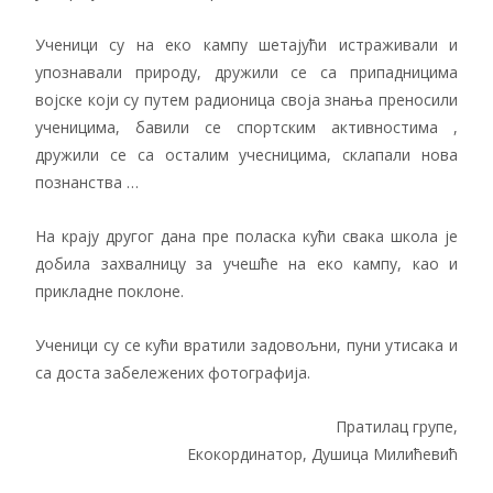
Ученици су на еко кампу шетајући истраживали и
упознавали природу, дружили се са припадницима
војске који су путем радионица своја знања преносили
ученицима, бавили се спортским активностима ,
дружили се са осталим учесницима, склапали нова
познанства …
На крају другог дана пре поласка кући свака школа је
добила захвалницу за учешће на еко кампу, као и
прикладне поклоне.
Ученици су се кући вратили задовољни, пуни утисака и
са доста забележених фотографија.
Пратилац групе,
Екокординатор, Душица Милићевић