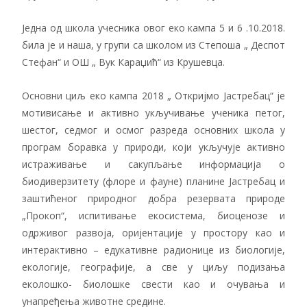
Једна од школа учесника овог еко кампа 5 и 6 .10.2018.
била је и наша, у групи са школом из Степоша „ Деспот
Стефан“ и ОШ „ Вук Караџић“ из Крушевца.
Основни циљ еко кампа 2018 „ Откријмо Јастребац“ је
мотивисање и активно укључивање ученика петог,
шестог, седмог и осмог разреда основних школа у
програм боравка у природи, који укључује активно
истраживање и сакупљање информација о
биодиверзитету (флоре и фауне) планине Јастребац и
заштићеног природног добра резервата природе
„Прокоп“, испитивање екосистема, биоценозе и
одрживог развоја, оријентације у простору као и
интерактивно – едукативне радионице из биологије,
екологије, географије, а све у циљу подизања
еколошкo- биолошке свести као и очувања и
унапређења животне средине.