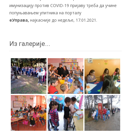
имунизацију против COVID-19 пријаву треба да учине
попуњавањем упитника на порталу
еУправа
,
најкасније до недеље, 17.01.2021.
Из галерије...