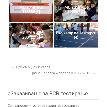
IMG 20181006
IMG 20181006
175558[1]
120807[1]
IMG 20181005
Eko kamp na Jastrepcu
200122[1]
(4)
Post
←
Пријем у Дечји савез
Јавна набавка – превоз у 2017/2018.
→
navigation
еЗаказивање за PCR тестирање
Сви запослени установе заинтересовани за