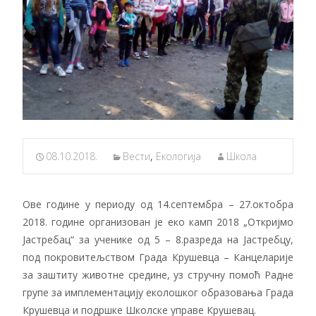
08.10.2018.
Вести
,
Екологија
Школа
Ове године у периоду од 14.септембра – 27.октобра
2018. године организован је еко камп 2018 „Откријмо
Јастребац“ за ученике од 5 – 8.разреда на Јастребцу,
под покровитељством Града Крушевца – Канцеларије
за заштиту животне средине, уз стручну помоћ Радне
групе за имплементацију еколошког образовања Града
Крушевца и подршке Школске управе Крушевац.