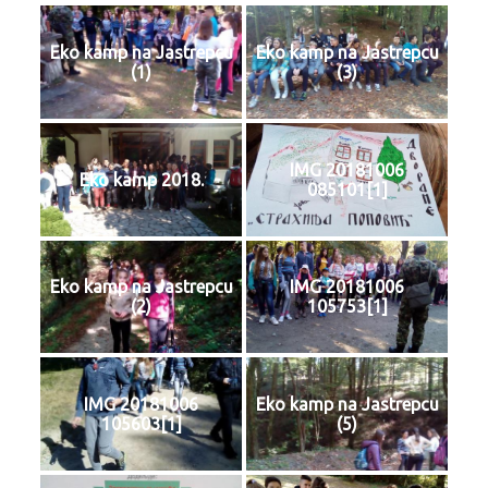
Eko kamp na Jastrepcu
Eko kamp na Jastrepcu
(1)
(3)
IMG 20181006
Eko kamp 2018.
085101[1]
Eko kamp na Jastrepcu
IMG 20181006
(2)
105753[1]
IMG 20181006
Eko kamp na Jastrepcu
105603[1]
(5)