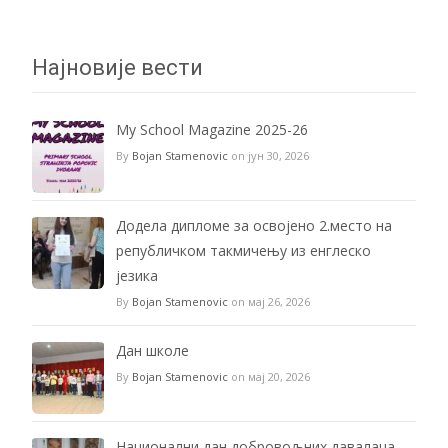
Најновије вести
My School Magazine 2025-26
By
Bojan Stamenovic
on јун 30, 2026
Додела дипломе за освојено 2.место на
републичком такмичењу из енглеско
језика
By
Bojan Stamenovic
on мај 26, 2026
Дан школе
By
Bojan Stamenovic
on мај 20, 2026
Национални дан добровољних давалаца