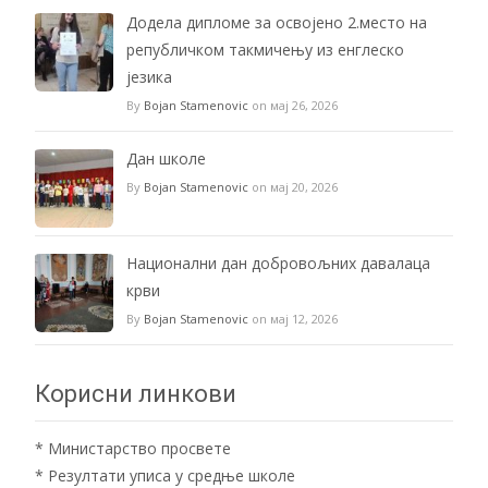
Додела дипломе за освојено 2.место на
републичком такмичењу из енглеско
језика
By
Bojan Stamenovic
on мај 26, 2026
Дан школе
By
Bojan Stamenovic
on мај 20, 2026
Национални дан добровољних давалаца
крви
By
Bojan Stamenovic
on мај 12, 2026
Корисни линкови
*
Министарство просвете
*
Резултати уписа у средње школе