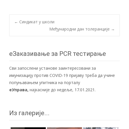
Post
←
Синдикат у школи
Међународни дан толеранције
→
navigation
еЗаказивање за PCR тестирање
Сви запослени установе заинтересовани за
имунизацију против COVID-19 пријаву треба да учине
попуњавањем упитника на порталу
еУправа
,
најкасније до недеље, 17.01.2021.
Из галерије...