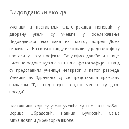
Видовдански еко дан
Ученици и наставници ОШ”Страхиња Поповић” у
Дворану узели су учешће у обележавање
Видовданског еко дана на платоу испред Дома
синдиката. На свом штанду изложили су радове који су
настали у току пројекта Сачувајмо дрвеће и птице:
ликовне радове, кућице за птице, фотографије. Штанд
су представили ученици четвртог и петог разреда.
Ученици из Здравиња су се представили драмским
приказом ”Где год нађеш згодно место, ту дрво
посади”.
Наставници који су узели учешће су Светлана Лабан,
Верица Обрадовић, Павица Вучковић, Сања
Михајловић и директорка школе.