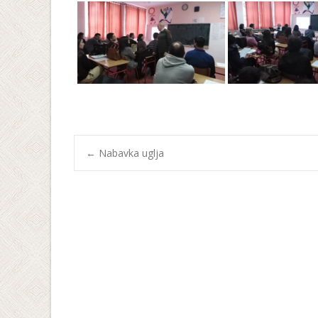
Post
←
Nabavka uglja
navigation