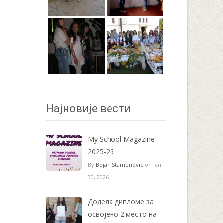
Најновије вести
My School Magazine
2025-26
By
Bojan Stamenovic
on јун
30, 2026
Додела дипломе за
освојено 2.место на