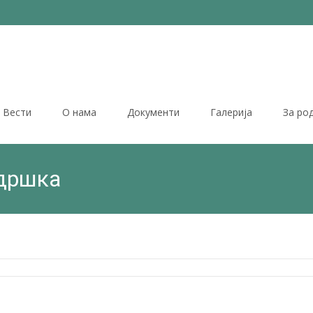
Вести
О нама
Документи
Галерија
За ро
одршка