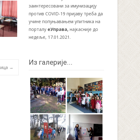
заинтересовани за имунизацију
против COVID-19 пријаву треба да
учине попуњавањем упитника на
порталу
еУправа
,
најкасније до
недеље, 17.01.2021.
Из галерије...
рица
→