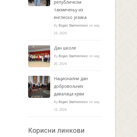
републичком
такмичењу из
енглеско језика
By
Bojan Stamenovic
on мај
26, 2026
Дан школе
By
Bojan Stamenovic
on мај
20, 2026
Национални дан
добровољних
давалаца крви
By
Bojan Stamenovic
on мај
12, 2026
Корисни линкови