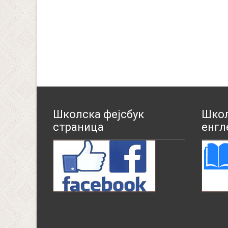
Школска фејсбук
Школ
страница
енгл