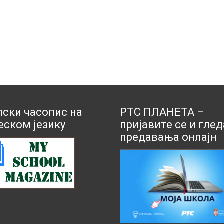
ски часопис на
РТС ПЛАНЕТА –
еском језику
пријавите се и глед
предавања онлајн