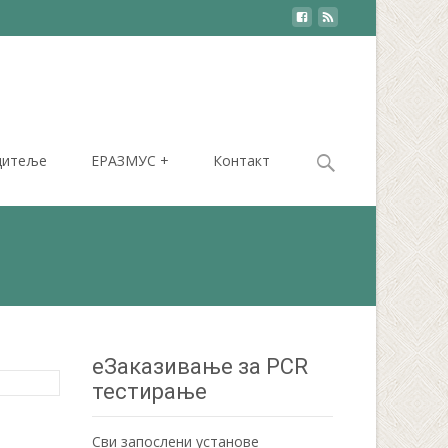
Search
дитеље
ЕРАЗМУС +
Контакт
for:
еЗаказивање за PCR
тестирање
Сви запослени установе