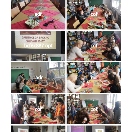
edf
cof
bcf6c887 opt
cof
rhdr
rpt
cof
cof