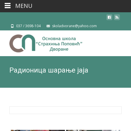
MENU
037 / 3698-104
skoladvorane@yahoo.com
Радионица шарање јаја