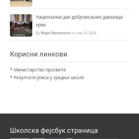
Национални дан добровољних давалаца
крви
By
Bojan Stamenovic
on мај 12, 2026
Корисни линкови
*
Министарство просвете
*
Резултати уписа у средње школе
Школска фејсбук страница