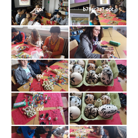
cof
b79cc3a7 opt
rpt
cof
cof
edf
cof
edf