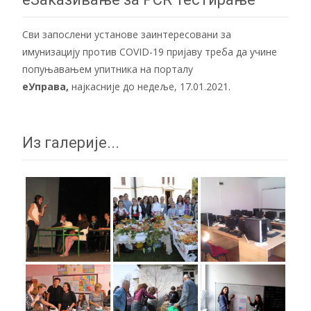
Сви запослени установе заинтересовани за
имунизацију против COVID-19 пријаву треба да учине
попуњавањем упитника на порталу
еУправа
,
најкасније до недеље, 17.01.2021.
Из галерије...