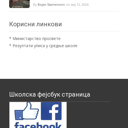
By
Bojan Stamenovic
on мај 12, 2026
Корисни линкови
*
Министарство просвете
*
Резултати уписа у средње школе
Школска фејсбук страница