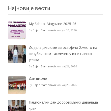
Најновије вести
My School Magazine 2025-26
By
Bojan Stamenovic
on јун 30, 2026
Додела дипломе за освојено 2.место на
републичком такмичењу из енглеско
језика
By
Bojan Stamenovic
on мај 26, 2026
Дан школе
By
Bojan Stamenovic
on мај 20, 2026
Национални дан добровољних давалаца
крви