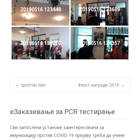
20190516 123448
20190516 123609
20190516 130220
20190516 124357
Post
←
sportski dan
Фешт награде 2019
→
navigation
еЗаказивање за PCR тестирање
Сви запослени установе заинтересовани за
имунизацију против COVID-19 пријаву треба да учине