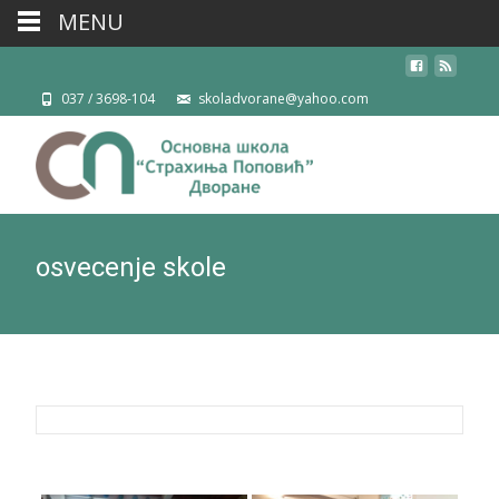
MENU
037 / 3698-104
skoladvorane@yahoo.com
osvecenje skole