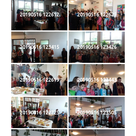
20190516 122612
20190516 122625
20190516 123415
20190516 123426
20190516 122619
20190516 123443
20190516 122725
20190516 123505