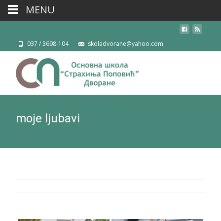
MENU
037 / 3698-104
skoladvorane@yahoo.com
moje ljubavi