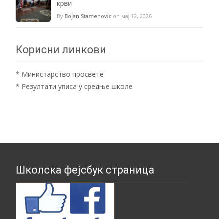
крви
By
Bojan Stamenovic
on мај 12, 2026
Корисни линкови
*
Министарство просвете
*
Резултати уписа у средње школе
Школска фејсбук страница