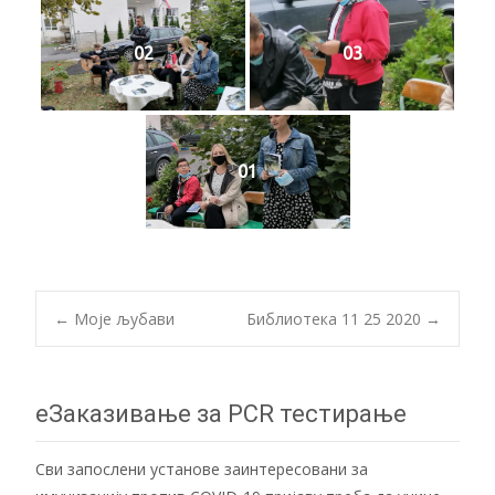
02
03
01
Post
←
Моје љубави
Библиотека 11 25 2020
→
navigation
еЗаказивање за PCR тестирање
Сви запослени установе заинтересовани за