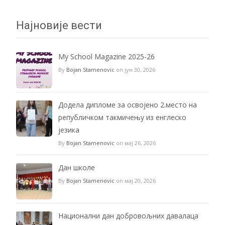
Најновије вести
My School Magazine 2025-26
By
Bojan Stamenovic
on јун 30, 2026
Додела дипломе за освојено 2.место на
републичком такмичењу из енглеско
језика
By
Bojan Stamenovic
on мај 26, 2026
Дан школе
By
Bojan Stamenovic
on мај 20, 2026
Национални дан добровољних давалаца