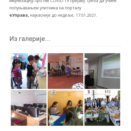
имунизацију против COVID-19 пријаву треба да учине
попуњавањем упитника на порталу
еУправа
,
најкасније до недеље, 17.01.2021.
Из галерије...