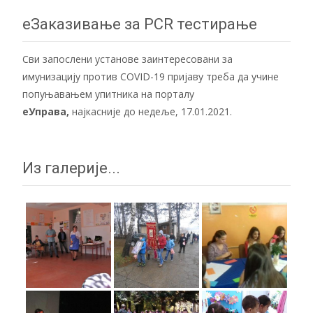
navigation
еЗаказивање за PCR тестирање
Сви запослени установе заинтересовани за
имунизацију против COVID-19 пријаву треба да учине
попуњавањем упитника на порталу
еУправа
,
најкасније до недеље, 17.01.2021.
Из галерије...