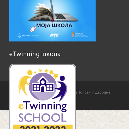
eTwinning школа
Copyright © Основна школа "Страхиња Поповић" Дворане
Izrada sajta i hosting:
Hosting-Srbija
.