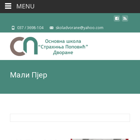
MENU
037 / 3698-104
skoladvorane@yahoo.com
Мали Пјер