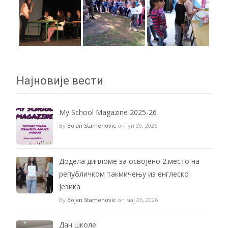
Најновије вести
My School Magazine 2025-26
By
Bojan Stamenovic
on јун 30, 2026
Додела дипломе за освојено 2.место на
републичком такмичењу из енглеско
језика
By
Bojan Stamenovic
on мај 26, 2026
Дан школе