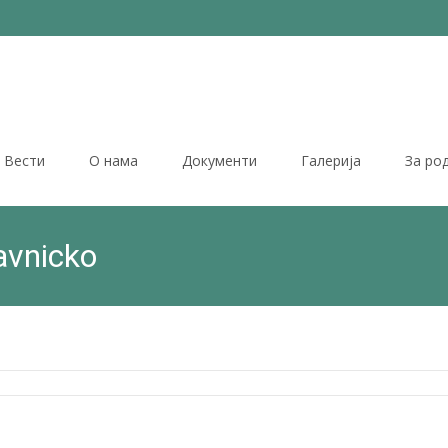
Вести
О нама
Документи
Галерија
За ро
avnicko