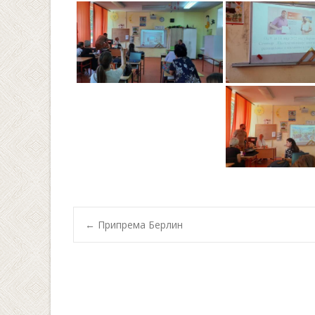
Post
←
Припрема Берлин
navigation