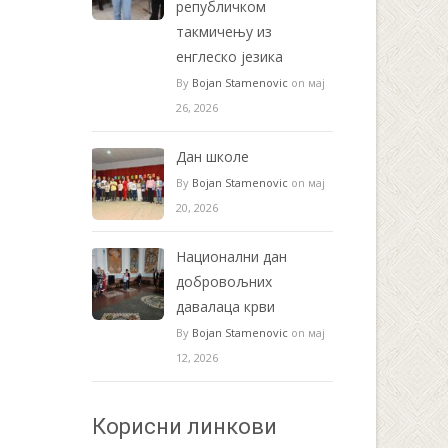
републичком
такмичењу из
енглеско језика
By
Bojan Stamenovic
on мај
26, 2026
Дан школе
By
Bojan Stamenovic
on мај
20, 2026
Национални дан
добровољних
давалаца крви
By
Bojan Stamenovic
on мај
12, 2026
Корисни линкови