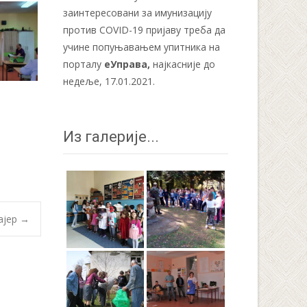
заинтересовани за имунизацију
против COVID-19 пријаву треба да
учине попуњавањем упитника на
порталу
еУправа
,
најкасније до
недеље, 17.01.2021.
Из галерије...
ајер
→