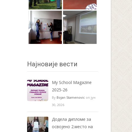
Најновије вести
My School Magazine
2025-26
By
Bojan Stamenovic
on јун
30, 2026
Додела дипломе за
освојено 2.место на