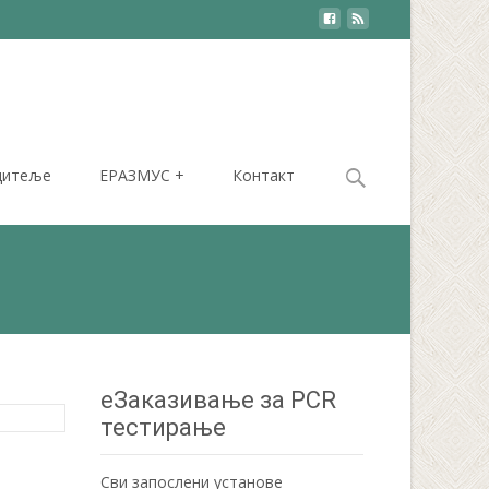
Search
дитеље
ЕРАЗМУС +
Контакт
for:
еЗаказивање за PCR
тестирање
Сви запослени установе