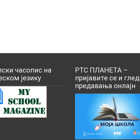
ски часопис на
РТС ПЛАНЕТА –
еском језику
пријавите се и глед
предавања онлајн