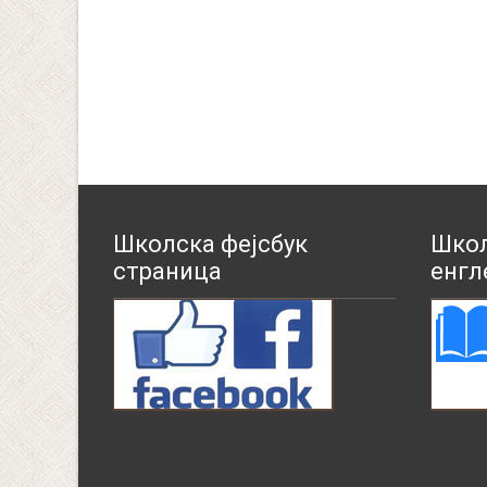
Школска фејсбук
Школ
страница
енгл