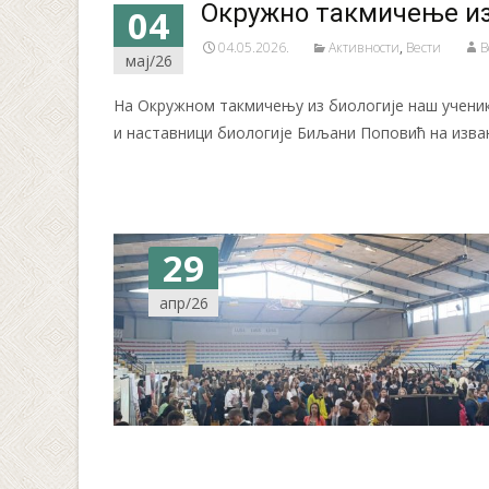
Окружно такмичење из
04
04.05.2026.
Активности
,
Вести
B
мај/26
На Окружном такмичењу из биологије наш ученик
и наставници биологије Биљани Поповић на изва
29
апр/26