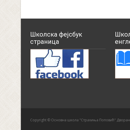
navigation
Школска фејсбук
Школ
страница
енгл
Copyright © Основна школа "Страхиња Поповић" Двора