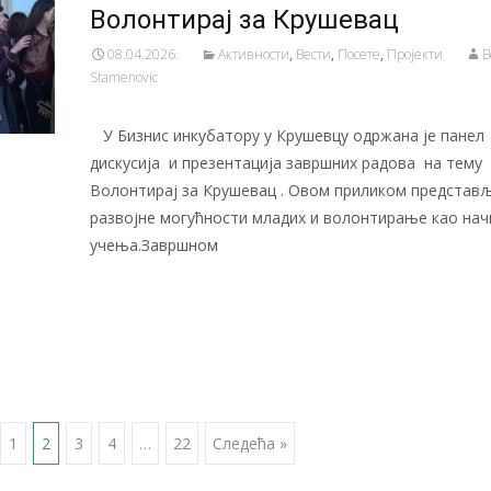
Волонтирај за Крушевац
08.04.2026.
Активности
,
Вести
,
Посете
,
Пројекти
B
Stamenovic
У Бизнис инкубатору у Крушевцу одржана је панел
дискусија и презентација завршних радова на тему
Волонтирај за Крушевац . Овом приликом представљ
развојне могућности младих и волонтирање као нач
учења.Завршном
Читај даље…
1
2
3
4
…
22
Следећа »