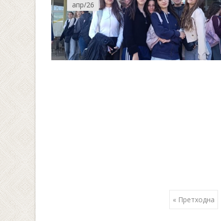
апр/26
Posts
« Претходна