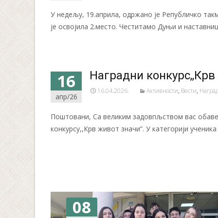
У недељу, 19.априла, одржано је Републичко так
је освојила 2.место. Честитамо Дуњи и наставниц
Наградни конкурс,,Крв
16
16.04.2026.
Активности
,
Вести
,
Награ
апр/26
Поштовани, Са великим задовпљством вас обавеш
конкурсу,,Крв живот значи”. У категорији ученика
Читај даље…
08