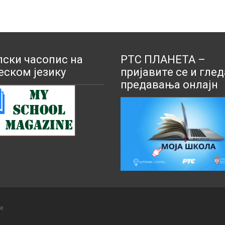
ски часопис на
РТС ПЛАНЕТА –
еском језику
пријавите се и глед
предавања онлајн
не