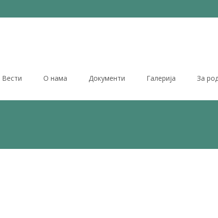
Вести
О нама
Документи
Галерија
За ро