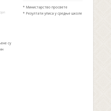
*
Министарство просвете
ojan
*
Резултати уписа у средње школе
ене су
ин