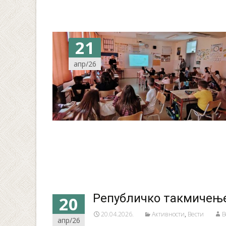
21
апр/26
Републичко такмичење 
20
20.04.2026.
Активности
,
Вести
B
апр/26