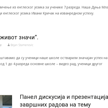
мичење из енглеског језика за ученике 7.разреда. Наша Дуња Мл
и енглеског језика Ивани Кричак на изванредном успеху.
 живот значи”.
де
Bojan Stamenovic
тавамо да су ученици наше школе остварили значајан успех на
 од 1 до 4.разреда основне школе – видео рад, ученици другог
Панел дискусија и презентациј
завршних радова на тему