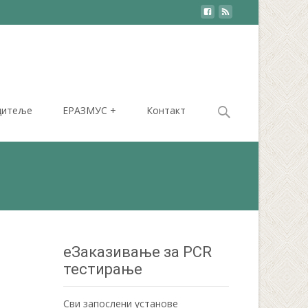
Search
дитеље
ЕРАЗМУС +
Контакт
for:
еЗаказивање за PCR
тестирање
Сви запослени установе