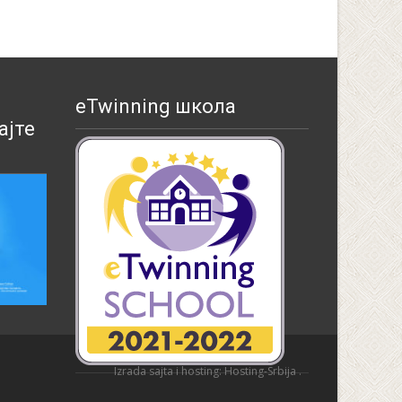
eTwinning школа
ајте
Izrada sajta i hosting:
Hosting-Srbija
.