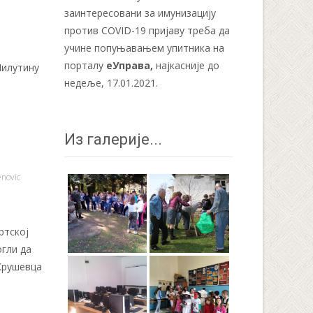
заинтересовани за имунизацију
против COVID-19 пријаву треба да
учине попуњавањем упитника на
порталу
еУправа
,
најкасније до
Милутину
недеље, 17.01.2021.
Из галерије...
novic
ртској
огли да
Крушевца