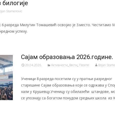
 билогије
ojan Stamenovic
 6.разреда Милутин Томашевић освојио је 3.место. Честитамо 
нредном успеху.
Сајам образовања 2026.године.
29.04.2026.
Активности
,
Вести
,
Посете
Bojan Stame
Ученици 8.разреда посетили су у пратњи разредног
старешине Сајам образовања који се одржава у Спо
хали у Крушевцу.Ученицу су обилазећи штандове, м
се упознају са богатом понудом средњих школа из 
Читај даље…