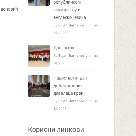
републичком
аденовић
такмичењу из
енглеско језика
By
Bojan Stamenovic
on мај
26, 2026
Дан школе
By
Bojan Stamenovic
on мај
20, 2026
Национални дан
добровољних
давалаца крви
By
Bojan Stamenovic
on мај
12, 2026
а
Корисни линкови