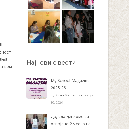
ОШ
вност
тања,
Најновије вести
итањем
My School Magazine
2025-26
By
Bojan Stamenovic
on јун
30, 2026
Додела дипломе за
освојено 2.место на