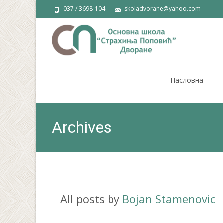
037 / 3698-104
skoladvorane@yahoo.com
Skip
to
Насловна
content
Archives
All posts by
Bojan Stamenovic