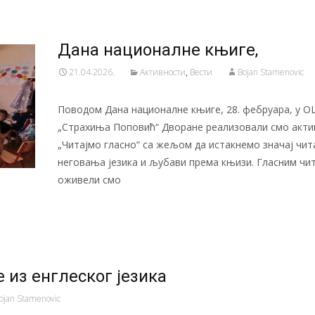
Дана националне књиге,
21.04.2026.
Активности
,
Вести
Bojan Stamenovic
Поводом Дана националне књиге, 28. фебруара, у 
„Страхиња Поповић“ Дворане реализовали смо акти
„Читајмо гласно“ са жељом да истакнемо значај чи
неговања језика и љубави према књизи. Гласним ч
оживели смо
Читај даље…
из енглеског језика
ojan Stamenovic