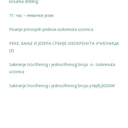
kosarka dribling
71. час – немачки језик
Pisanje prisvojnih prideva-izokrenuta ucionica
РЕКЕ, БАЊЕ И ЈЕЗЕРА СРБИЈЕ-ИЗОКРЕНУТА УЧИОНИЦА
(3)
Sabiranje trocifrenog i jednocifrenog broja -о- Izokrenuta
ucionica
Sabiranje trocifrenog i jednocifrenog broja-утврђ.JIGSAW