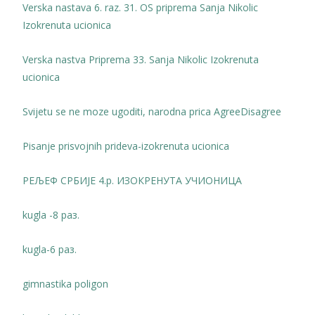
Verska nastava 6. raz. 31. OS priprema Sanja Nikolic
Izokrenuta ucionica
Verska nastva Priprema 33. Sanja Nikolic Izokrenuta
ucionica
Svijetu se ne moze ugoditi, narodna prica AgreeDisagree
Pisanje prisvojnih prideva-izokrenuta ucionica
РЕЉЕФ СРБИЈЕ 4.р. ИЗОКРЕНУТА УЧИОНИЦА
kugla -8 раз.
kugla-6 раз.
gimnastika poligon