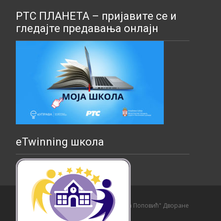
РТС ПЛАНЕТА – пријавите се и
гледајте предавања онлајн
eTwinning школа
Copyright © Основна школа "Страхиња Поповић" Дворане
Izrada sajta i hosting:
Hosting-Srbija
.