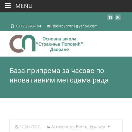
MENU
037 / 3698-104
skoladvorane@yahoo.com
База припрема за часове по
иновативним методама рада
27.06.2022.
Активности
,
Вести
,
Еразмус +