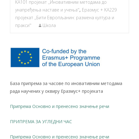
KA101 пројекат ,,Иновативним методама до
унапређења наставе и учења''
,
Еразмус + KA229
пројекат ,,Бити Европљанин: размена култура и
пракси''
Школа
База припрема за часове по иновативним методама
рада научених у оквиру Еразмус+ пројеката
Припрема Основно и пренесено значење речи
ПРИПРЕМА ЗА УГЛЕДНИ ЧАС
Припрема Основно и пренесено значење речи