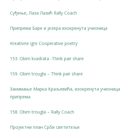
Суђење, Лаза Лазић Rally Coach
Припрема Баре и језера изокренута учионица
Kreativne igre Cooperative poetry
153. Obim kvadrata -Think pair share
159. Obim trougla – Think pair share
Занимање Марка Краљевића, изокренута учионица
припрема
158. Obim trougla – Rally Coach
Пројектни план Срби светитељи