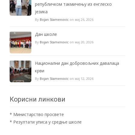
републичком такмичењу из енглеско
језика
By
Bojan Stamenovic
on мај 26, 2026
Дан школе
By
Bojan Stamenovic
on мај 20, 2026
Национални дан добровољних давалаца
крви
By
Bojan Stamenovic
on мај 12, 2026
Корисни линкови
*
Министарство просвете
*
Резултати уписа у средње школе