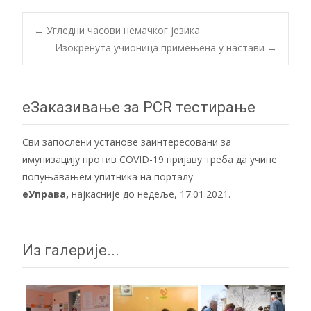
Post
←
Угледни часови немачког језика
Изокренута учионица примењена у настави
→
navigation
еЗаказивање за PCR тестирање
Сви запослени установе заинтересовани за
имунизацију против COVID-19 пријаву треба да учине
попуњавањем упитника на порталу
еУправа
,
најкасније до недеље, 17.01.2021.
Из галерије...