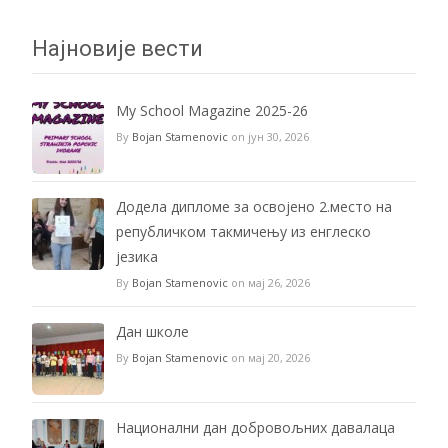
Најновије вести
My School Magazine 2025-26
By
Bojan Stamenovic
on јун 30, 2026
Додела дипломе за освојено 2.место на
републичком такмичењу из енглеско
језика
By
Bojan Stamenovic
on мај 26, 2026
Дан школе
By
Bojan Stamenovic
on мај 20, 2026
Национални дан добровољних давалаца