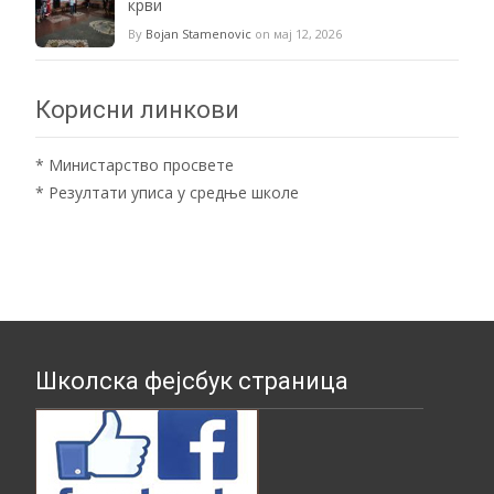
крви
By
Bojan Stamenovic
on мај 12, 2026
Корисни линкови
*
Министарство просвете
*
Резултати уписа у средње школе
Школска фејсбук страница