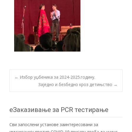
Post
←
Избор уџбеника за 2024-2025.годину.
Заједно и безбедно кроз детињство
→
navigation
еЗаказивање за PCR тестирање
Сви запослени установе заинтересовани за
имунизацију против COVID-19 пријаву треба да учине