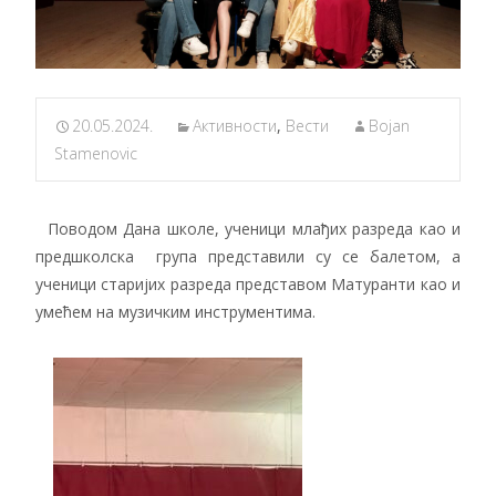
20.05.2024.
Активности
,
Вести
Bojan
Stamenovic
Поводом Дана школе, ученици млађих разреда као и
предшколска група представили су се балетом, а
ученици старијих разреда представом Матуранти као и
умећем на музичким инструментима.