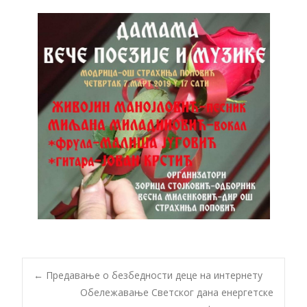
Post
←
Предавање о безбедности деце на интернету
Oбележавање Светског дана енергетске