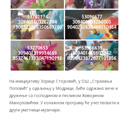
n
n
53761174
53096677
309401603267994
309401493268005
1308327268350689280
9040232638488510464
n
n
53270653
53556639
309401319934689
309401456601342
8537461353047130112
8398423872877101056
n
n
На иницијативу Зорице Стојковић, у ОШ ,,Страхиња
Поповић” у одељењу у Модрици, биће одржано вече и
дружење са господином и песником Живојином
Манојловићем. У колажном програму ће учествовати и
други уметници-музичари.