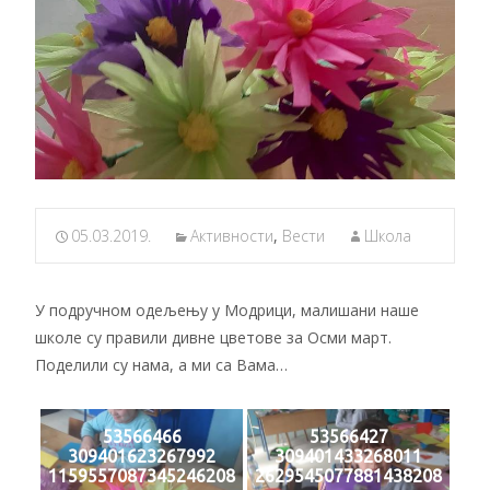
05.03.2019.
Активности
,
Вести
Школа
У подручном одељењу у Модрици, малишани наше
школе су правили дивне цветове за Осми март.
Поделили су нама, а ми са Вама…
53566466
53566427
309401623267992
309401433268011
1159557087345246208
2629545077881438208