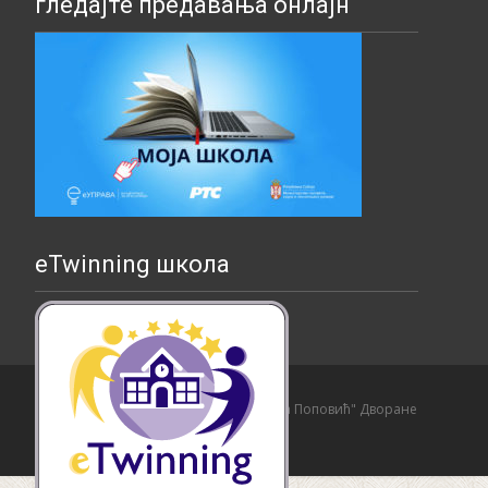
гледајте предавања онлајн
eTwinning школа
Copyright © Основна школа "Страхиња Поповић" Дворане
Izrada sajta i hosting:
Hosting-Srbija
.