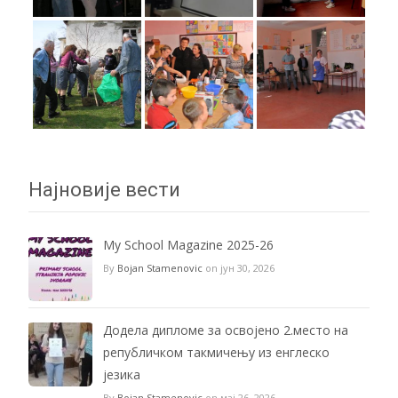
Најновије вести
My School Magazine 2025-26
By
Bojan Stamenovic
on јун 30, 2026
Додела дипломе за освојено 2.место на
републичком такмичењу из енглеско
језика
By
Bojan Stamenovic
on мај 26, 2026