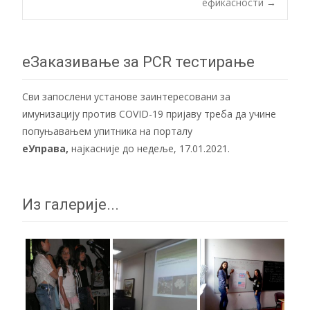
ефикасности
→
navigation
еЗаказивање за PCR тестирање
Сви запослени установе заинтересовани за
имунизацију против COVID-19 пријаву треба да учине
попуњавањем упитника на порталу
еУправа
,
најкасније до недеље, 17.01.2021.
Из галерије...