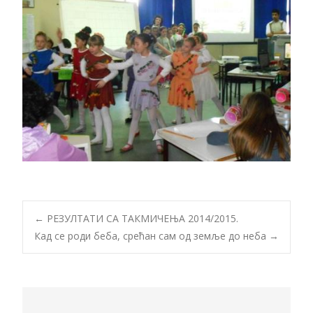
Post
←
РЕЗУЛТАТИ СА ТАКМИЧЕЊА 2014/2015.
Кад се роди беба, срећан сам од земље до неба
→
navigation