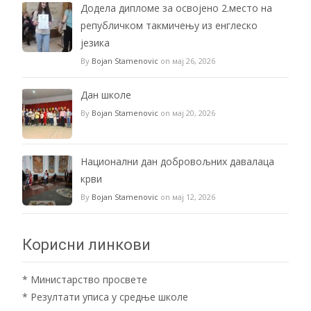
Додела дипломе за освојено 2.место на
републичком такмичењу из енглеско
језика
By
Bojan Stamenovic
on мај 26, 2026
Дан школе
By
Bojan Stamenovic
on мај 20, 2026
Национални дан добровољних давалаца
крви
By
Bojan Stamenovic
on мај 12, 2026
Корисни линкови
*
Министарство просвете
*
Резултати уписа у средње школе