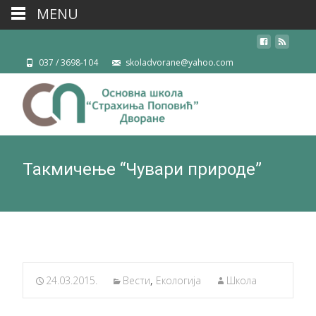
MENU
037 / 3698-104
skoladvorane@yahoo.com
Такмичење “Чувари природе”
24.03.2015.
Вести
,
Екологија
Школа