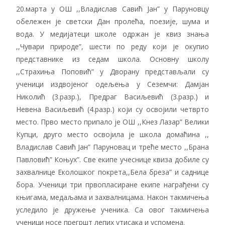
20.марта у ОШ ,,Владислав Савић Јан” у Паруновцу
обележен је светски Дан пролећа, поезије, шума и
вода. У медијатеци школе одржан је квиз знања
,,Чувари природе”, шести по реду који је окупио
представнике из седам школа. Основну школу
,,Страхиња Поповић” у Дворану представљали су
ученици издвојеног одељења у Сеземчи: Дамјан
Николић (3.разр.), Предраг Васиљевић (3.разр.) и
Невена Васиљевић (4.разр.) који су освојили четврто
место. Прво место припало је ОШ ,,Кнез Лазар” Велики
Купци, друго место освојила је школа домаћина ,,
Владислав Савић Јан” Паруновац и треће место ,,Брана
Павловић” Коњух”. Све екипе учеснице квиза добиле су
захвалнице Еколошког покрета,,Бела бреза” и саднице
бoра. Ученици три првопласиране екипе награђени су
књигама, медаљама и захвалницама. Након такмичења
уследило је дружење ученика. Са овог такмичења
ученици носе прегршт лепих утисака и успомена.