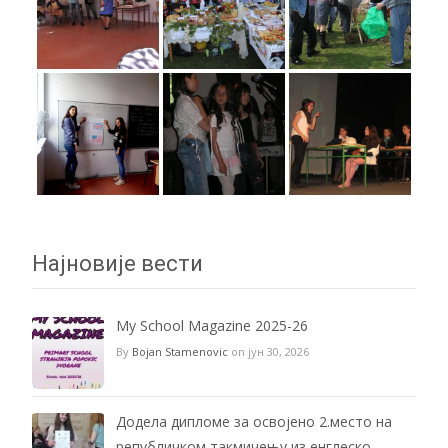
Најновије вести
My School Magazine 2025-26
By
Bojan Stamenovic
on јун 30, 2026
Додела дипломе за освојено 2.место на
републичком такмичењу из енглеско