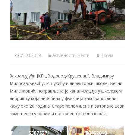
05.04.2019.
Активности
,
Вести
Школа
Захваљујући ЈКП ,,Водовод-Крушевац”, Владимиру
Милосављевићу, Р. Лукићу и директорки школе, Весни
Миленковић, поправљена је канализација у школском
дворишту која није била у функцији како запослени
кажу око 20 година. Старе поломљене и затрпане цеви
замењене су новим и поставена је нова шахта.
55875271
56452010