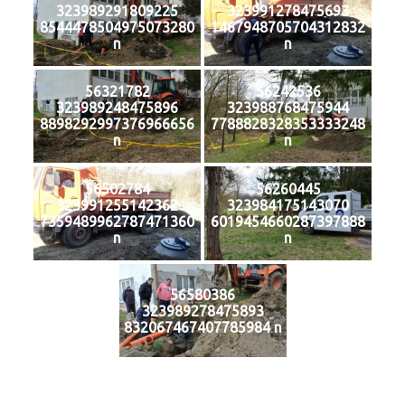
323989291809225
323991278475693
8544478504975073280
1467948705704312832
n
n
56321782
56242536
323989248475896
323988768475944
8898292997376966656
7788828328353333248
n
n
56502784
56260445
323991255142362
323984175143070
7359489962787471360
6019454660287397888
n
n
56580386
323989278475893
832067467407785984 n