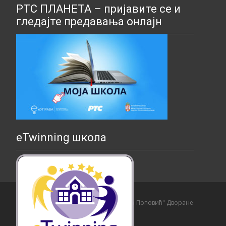
РТС ПЛАНЕТА – пријавите се и
гледајте предавања онлајн
eTwinning школа
Copyright © Основна школа "Страхиња Поповић" Дворане
Izrada sajta i hosting:
Hosting-Srbija
.