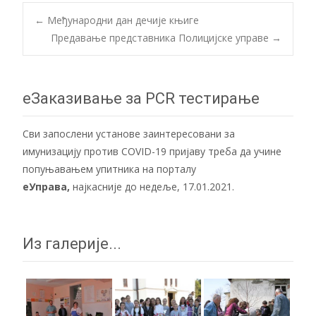
Post
←
Међународни дан дечије књиге
Предавање представника Полицијске управе
→
navigation
еЗаказивање за PCR тестирање
Сви запослени установе заинтересовани за
имунизацију против COVID-19 пријаву треба да учине
попуњавањем упитника на порталу
еУправа
,
најкасније до недеље, 17.01.2021.
Из галерије...