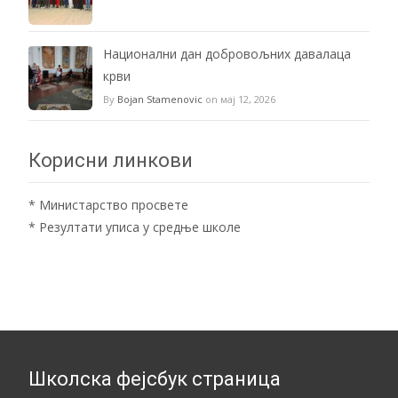
Национални дан добровољних давалаца
крви
By
Bojan Stamenovic
on мај 12, 2026
Корисни линкови
*
Министарство просвете
*
Резултати уписа у средње школе
Школска фејсбук страница