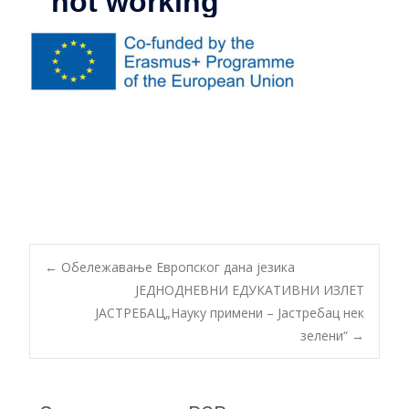
Post
←
Обележавање Европског дана језика
ЈЕДНОДНЕВНИ ЕДУКАТИВНИ ИЗЛЕТ
ЈАСТРЕБАЦ„Науку примени – Јастребац нек
navigation
зелени“
→