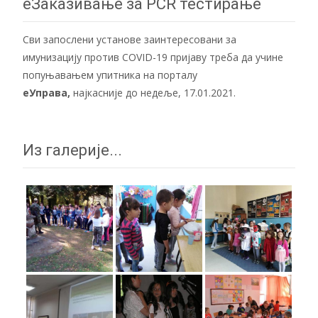
еЗаказивање за PCR тестирање
Сви запослени установе заинтересовани за
имунизацију против COVID-19 пријаву треба да учине
попуњавањем упитника на порталу
еУправа
,
најкасније до недеље, 17.01.2021.
Из галерије...