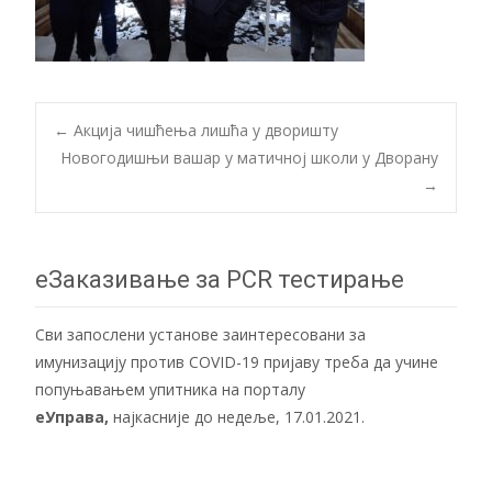
Post
←
Акција чишћења лишћа у дворишту
Новогодишњи вашар у матичној школи у Дворану
→
navigation
еЗаказивање за PCR тестирање
Сви запослени установе заинтересовани за
имунизацију против COVID-19 пријаву треба да учине
попуњавањем упитника на порталу
еУправа
,
најкасније до недеље, 17.01.2021.