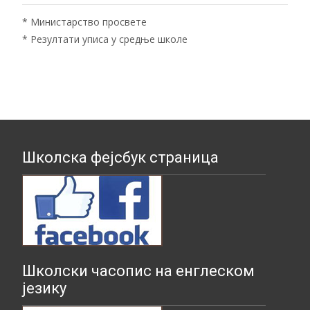
*
Министарство просвете
*
Резултати уписа у средње школе
Школска фејсбук страница
Школски часопис на енглеском
језику