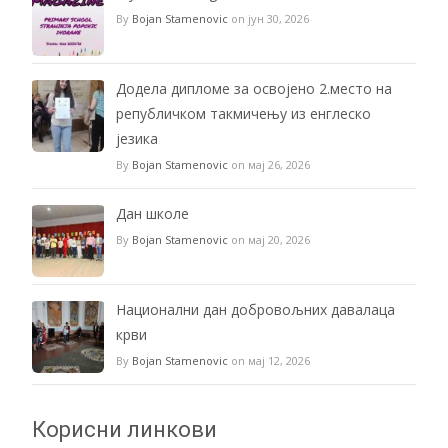
By
Bojan Stamenovic
on јун 30, 2026
Додела дипломе за освојено 2.место на
републичком такмичењу из енглеско
језика
By
Bojan Stamenovic
on мај 26, 2026
Дан школе
By
Bojan Stamenovic
on мај 20, 2026
Национални дан добровољних давалаца
крви
By
Bojan Stamenovic
on мај 12, 2026
Корисни линкови