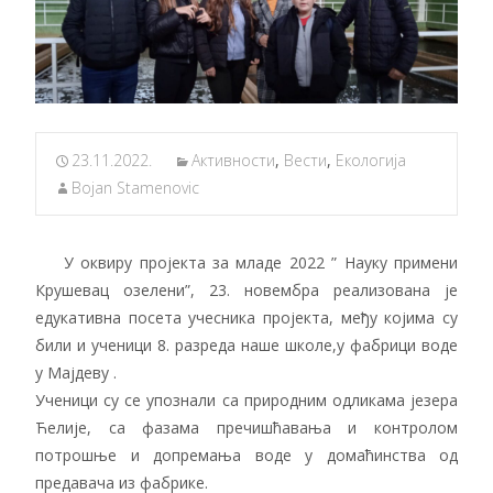
23.11.2022.
Активности
,
Вести
,
Екологија
Bojan Stamenovic
У оквиру пројекта за младе 2022 ” Науку примени
Крушевац озелени”, 23. новембра реализована је
едукативна посета учесника пројекта, међу којима су
били и ученици 8. разреда наше школе,у фабрици воде
у Мајдеву .
Ученици су се упознали са природним одликама језера
Ћелије, са фазама пречишћавања и контролом
потрошње и допремања воде у домаћинства од
предавача из фабрике.