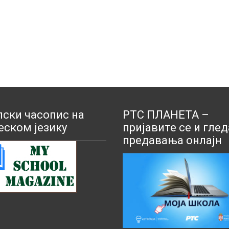
ски часопис на
РТС ПЛАНЕТА –
еском језику
пријавите се и глед
предавања онлајн