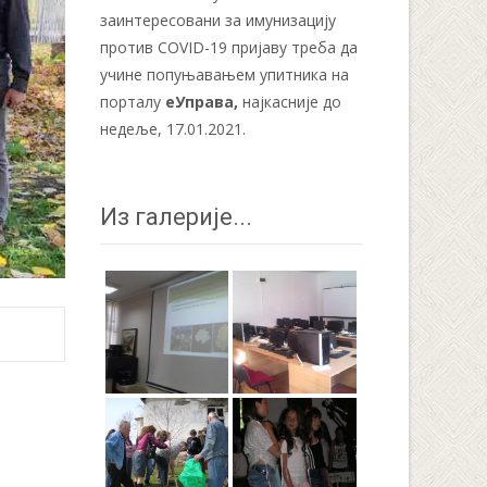
заинтересовани за имунизацију
против COVID-19 пријаву треба да
учине попуњавањем упитника на
порталу
еУправа
,
најкасније до
недеље, 17.01.2021.
Из галерије...