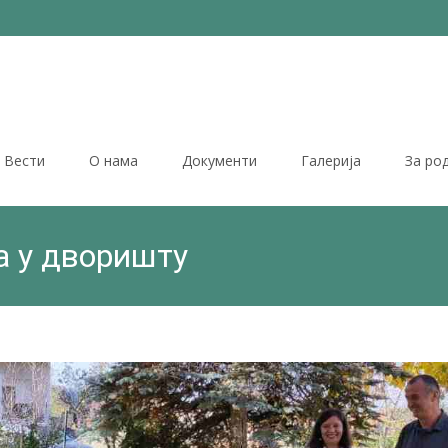
Вести
О нама
Документи
Галерија
За ро
 у дворишту