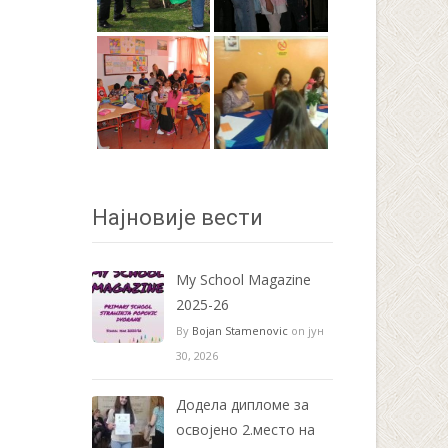
Најновије вести
My School Magazine
2025-26
By
Bojan Stamenovic
on јун
30, 2026
Додела дипломе за
освојено 2.место на