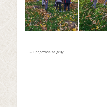
Post
←
Представа за децу
navigation