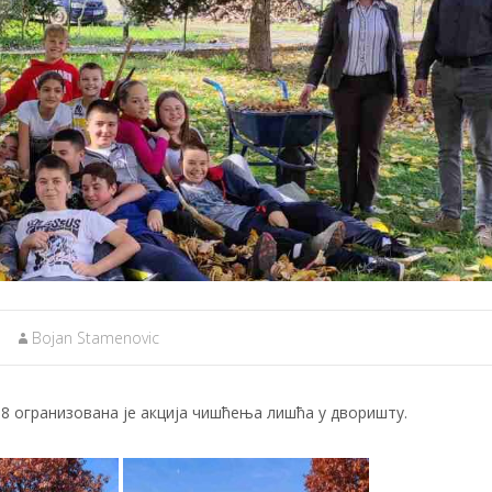
Bojan Stamenovic
 огранизована је акција чишћења лишћа у дворишту.