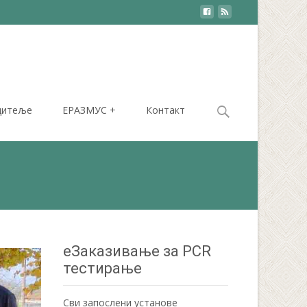
Search
дитеље
ЕРАЗМУС +
Контакт
for:
еЗаказивање за PCR
тестирање
Сви запослени установе