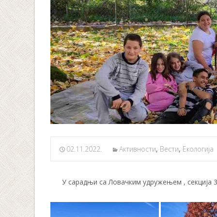
02.11.2022.
Активности
,
Вести
,
Екологија
У сарадњи са Ловачким удружењем , секција 38