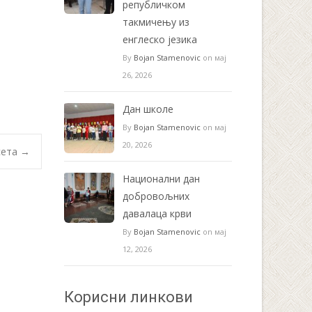
републичком
такмичењу из
енглеско језика
By
Bojan Stamenovic
on мај
26, 2026
Дан школе
By
Bojan Stamenovic
on мај
20, 2026
сета
→
Национални дан
добровољних
давалаца крви
By
Bojan Stamenovic
on мај
12, 2026
Корисни линкови