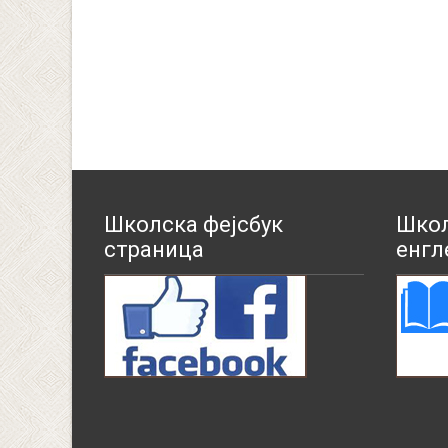
Школска фејсбук
Школ
страница
енгл