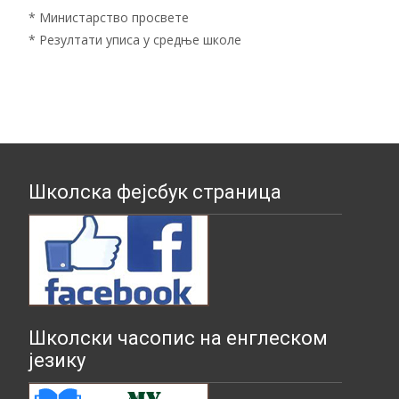
*
Министарство просвете
*
Резултати уписа у средње школе
Школска фејсбук страница
Школски часопис на енглеском
језику