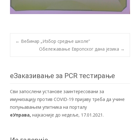
Post
←
Вебинар „Избор средње школе“
Обележавање Европског дана језика
→
navigation
еЗаказивање за PCR тестирање
Сви запослени установе заинтересовани за
имунизацију против COVID-19 пријаву треба да учине
попуњавањем упитника на порталу
еУправа
,
најкасније до недеље, 17.01.2021.