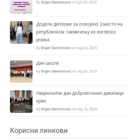
By
Bojan Stamenovic
on јун 30, 2026
Додела дипломе за освојено 2.место на
републичком такмичењу из енглеско
језика
By
Bojan Stamenovic
on мај 26, 2026
Дан школе
By
Bojan Stamenovic
on мај 20, 2026
Национални дан добровољних давалаца
крви
By
Bojan Stamenovic
on мај 12, 2026
Корисни линкови