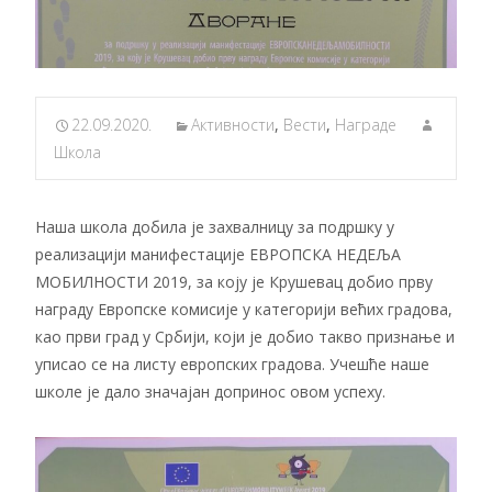
22.09.2020.
Активности
,
Вести
,
Награде
Школа
Наша школа добила је захвалницу за подршку у
реализацији манифестације ЕВРОПСКА НЕДЕЉА
МОБИЛНОСТИ 2019, за коју је Крушевац добио прву
награду Европске комисије у категорији већих градова,
као први град у Србији, који је добио такво признање и
уписао се на листу европских градова. Учешће наше
школе је дало значајан допринос овом успеху.