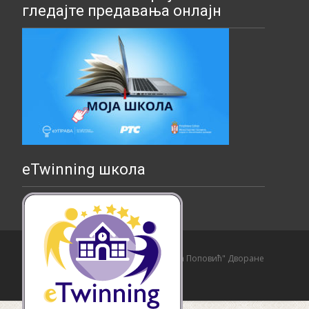
гледајте предавања онлајн
eTwinning школа
Copyright © Основна школа "Страхиња Поповић" Дворане
Izrada sajta i hosting:
Hosting-Srbija
.