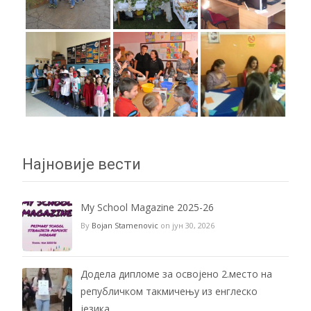
Најновије вести
My School Magazine 2025-26
By
Bojan Stamenovic
on јун 30, 2026
Додела дипломе за освојено 2.место на
републичком такмичењу из енглеско
језика