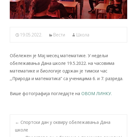
19.05.2022.
Вести
Школа
Обележен је Мај месец математике. У недељи
обележавања Дана школе 19.5.2022. на часовима
математике и биологије одржан је тимски час
,,Природа и математика” са ученицима 6. и 7. разреда.
Више фотографија погледајте на
ОВОМ ЛИНКУ.
Post
←
Спортски дан у оквиру обележавања Дана
школе