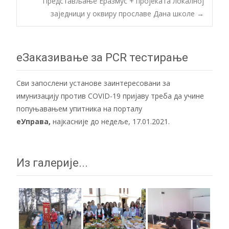
Представљање Еразмус + пројеката локалној
navigation
заједници у оквиру прославе Дана школе
→
еЗаказивање за PCR тестирање
Сви запослени установе заинтересовани за
имунизацију против COVID-19 пријаву треба да учине
попуњавањем упитника на порталу
еУправа
,
најкасније до недеље, 17.01.2021.
Из галерије...