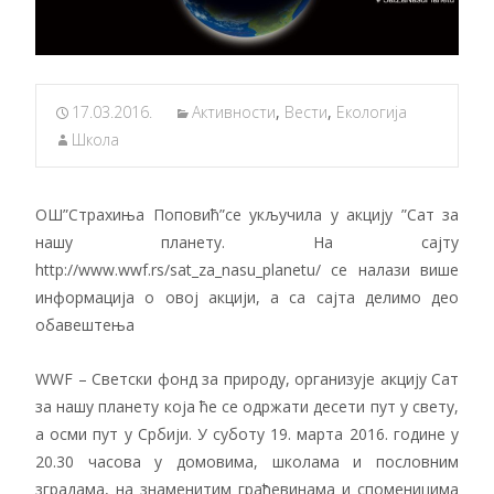
17.03.2016.
Активности
,
Вести
,
Екологија
Школа
ОШ”Страхиња Поповић”се укључила у акцију ”Сат за
нашу планету. На сајту
http://www.wwf.rs/sat_za_nasu_planetu/ се налази више
информација о овој акцији, а са сајта делимо део
обавештења
WWF – Светски фонд за природу, организује акцију Сат
за нашу планету која ће се одржати десети пут у свету,
а осми пут у Србији. У суботу 19. марта 2016. године у
20.30 часова у домовима, школама и пословним
зградама, на знаменитим грађевинама и споменицима