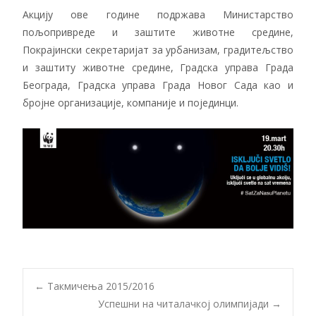
Акцију ове године подржава Министарство
пољопривреде и заштите животне средине,
Покрајински секретаријат за урбанизам, градитељство
и заштиту животне средине, Градска управа Града
Београда, Градска управа Града Новог Сада као и
бројне организације, компаније и појединци.
Post
←
Такмичења 2015/2016
Успешни на читалачкој олимпијади
→