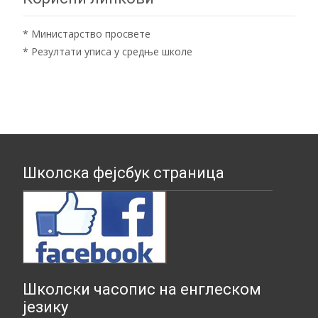
*
Министарство просвете
*
Резултати уписа у средње школе
Школска фејсбук страница
Школски часопис на енглеском
језику