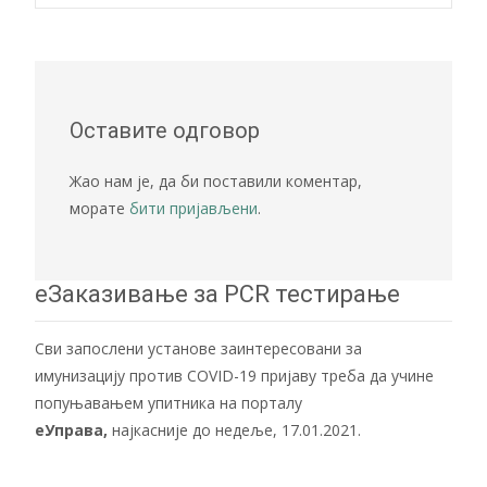
navigation
Оставите одговор
Жао нам је, да би поставили коментар,
морате
бити пријављени
.
еЗаказивање за PCR тестирање
Сви запослени установе заинтересовани за
имунизацију против COVID-19 пријаву треба да учине
попуњавањем упитника на порталу
еУправа
,
најкасније до недеље, 17.01.2021.