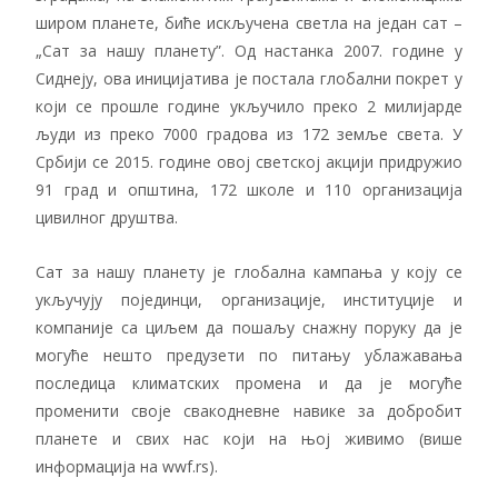
широм планете, биће искључена светла на један сат –
„Сат за нашу планету”. Од настанка 2007. године у
Сиднеју, ова иницијатива је постала глобални покрет у
који се прошле године укључило преко 2 милијарде
људи из преко 7000 градова из 172 земље света. У
Србији се 2015. године овој светској акцији придружио
91 град и општина, 172 школе и 110 организација
цивилног друштва.
Сат за нашу планету је глобална кампања у коју се
укључују појединци, организације, институције и
компаније са циљем да пошаљу снажну поруку да је
могуће нешто предузети по питању ублажавања
последица климатских промена и да је могуће
променити своје свакодневне навике за добробит
планете и свих нас који на њој живимо (више
информација на wwf.rs).