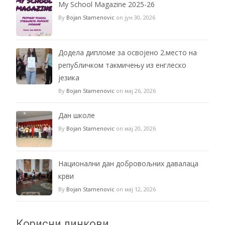
My School Magazine 2025-26
By
Bojan Stamenovic
on јун 30, 2026
Додела дипломе за освојено 2.место на
републичком такмичењу из енглеско
језика
By
Bojan Stamenovic
on мај 26, 2026
Дан школе
By
Bojan Stamenovic
on мај 20, 2026
Национални дан добровољних давалаца
крви
By
Bojan Stamenovic
on мај 12, 2026
Корисни линкови