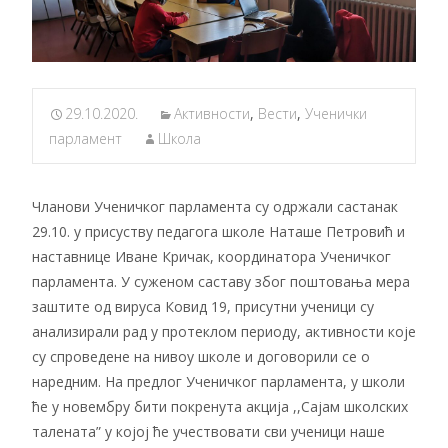
29.10.2020.
Активности
,
Вести
,
Ученички
парламент
Школа
Чланови Ученичког парламента су одржали састанак
29.10. у присуству педагога школе Наташе Петровић и
наставнице Иване Кричак, координатора Ученичког
парламента. У суженом саставу због поштовања мера
заштите од вируса Ковид 19, присутни ученици су
анализирали рад у протеклом периоду, активности које
су спроведене на нивоу школе и договорили се о
наредним. На предлог Ученичког парламента, у школи
ће у новембру бити покренута акција ,,Сајам школских
талената” у којој ће учествовати сви ученици наше