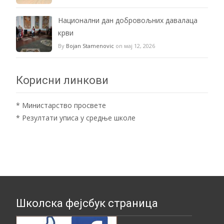
Национални дан добровољних давалаца
крви
By
Bojan Stamenovic
on мај 12, 2026
Корисни линкови
*
Министарство просвете
*
Резултати уписа у средње школе
Школска фејсбук страница