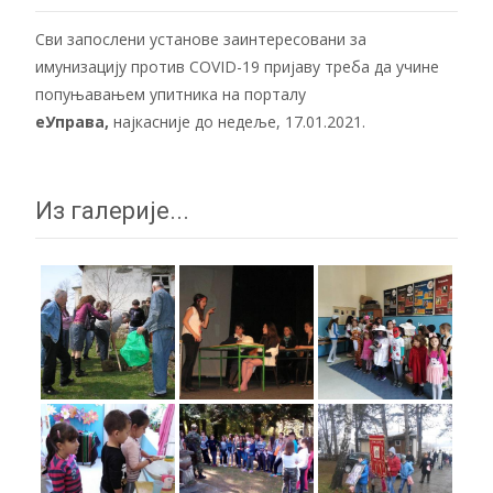
Сви запослени установе заинтересовани за
имунизацију против COVID-19 пријаву треба да учине
попуњавањем упитника на порталу
еУправа
,
најкасније до недеље, 17.01.2021.
Из галерије...