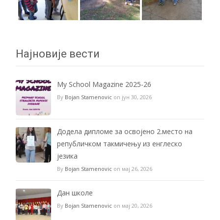
Најновије вести
My School Magazine 2025-26
By
Bojan Stamenovic
on јун 30, 2026
Додела дипломе за освојено 2.место на
републичком такмичењу из енглеско
језика
By
Bojan Stamenovic
on мај 26, 2026
Дан школе
By
Bojan Stamenovic
on мај 20, 2026