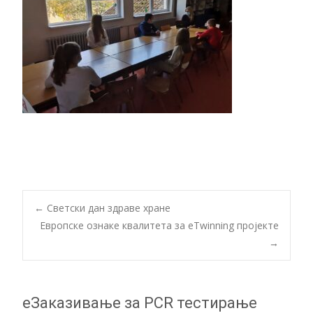
Post
←
Светски дан здраве хране
Европске ознаке квалитета за eTwinning пројекте
→
navigation
еЗаказивање за PCR тестирање