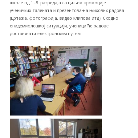
школе од 1.-8. разреда,а са циљем промоције
ученичких талената и презентовања њихових радова
(цртежа, фотографија, видео клипова итд). Сходно
епидемиолошкој ситуацији, ученици ће радове
достављати електронским путем.