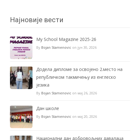
Најновије вести
My School Magazine 2025-26
By
Bojan Stamenovic
on јун 30, 2026
Додела дипломе за освојено 2.место на
републичком такмичењу из енглеско
језика
By
Bojan Stamenovic
on мај 26, 2026
Дан школе
By
Bojan Stamenovic
on мај 20, 2026
Национални дан добровољних давалаца