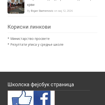
крви
By
Bojan Stamenovic
on мај 12, 2026
Корисни линкови
*
Министарство просвете
*
Резултати уписа у средње школе
Школска фејсбук страница