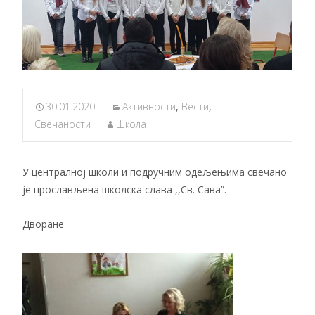
30.01.2020.
Активности
,
Вести
,
Свечаности
Школа
У централној школи и подручним одељењима свечано
је прослављена школска слава ,,Св. Сава”.
Дворане