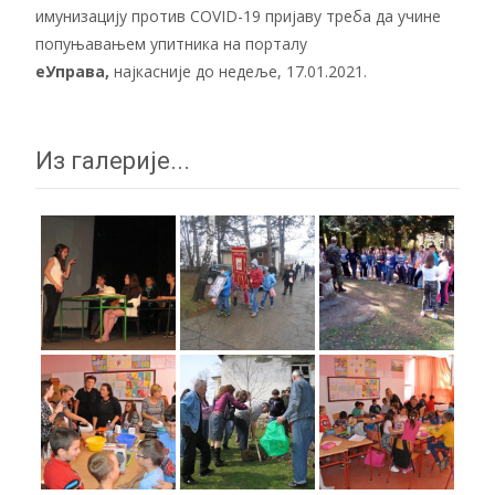
имунизацију против COVID-19 пријаву треба да учине
попуњавањем упитника на порталу
еУправа
,
најкасније до недеље, 17.01.2021.
Из галерије...