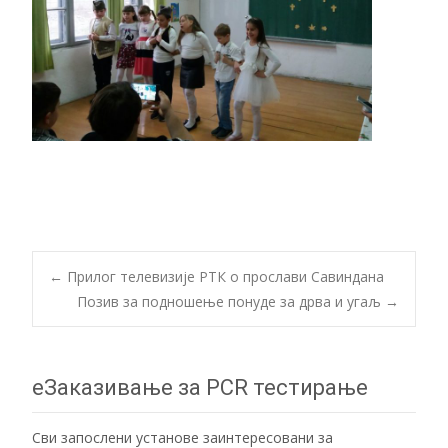
Post
←
Прилог телевизије РТК о прослави Савиндана
Позив за подношење понуде за дрва и угаљ
→
navigation
еЗаказивање за PCR тестирање
Сви запослени установе заинтересовани за