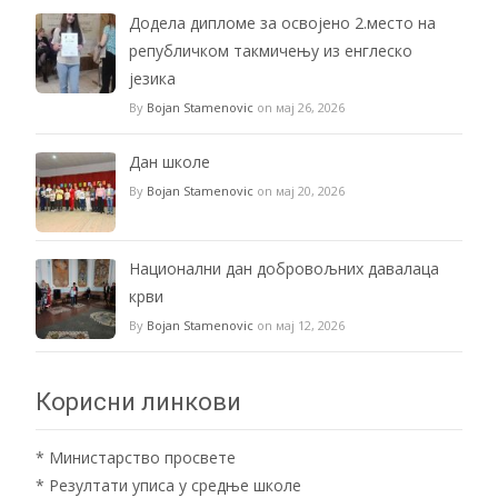
Додела дипломе за освојено 2.место на
републичком такмичењу из енглеско
језика
By
Bojan Stamenovic
on мај 26, 2026
Дан школе
By
Bojan Stamenovic
on мај 20, 2026
Национални дан добровољних давалаца
крви
By
Bojan Stamenovic
on мај 12, 2026
Корисни линкови
*
Министарство просвете
*
Резултати уписа у средње школе