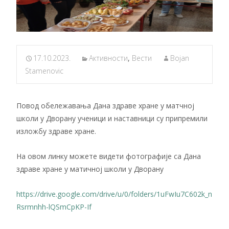
17.10.2023.
Активности
,
Вести
Bojan
Stamenovic
Повод обележавања Дана здраве хране у матчној
школи у Дворану ученици и наставници су припремили
изложбу здраве хране.
На овом линку можете видети фотографије са Дана
здраве хране у матичној школи у Дворану
https://drive.google.com/drive/u/0/folders/1uFwIu7C602k_n
Rsrmnhh-lQSmCpKP-If