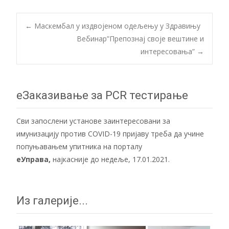
Post
←
Маскембал у издвојеном одељењу у Здравињу
Вебинар”Препознај своје вештине и
интересовања”
→
navigation
еЗаказивање за PCR тестирање
Сви запослени установе заинтересовани за
имунизацију против COVID-19 пријаву треба да учине
попуњавањем упитника на порталу
еУправа
,
најкасније до недеље, 17.01.2021.
Из галерије...