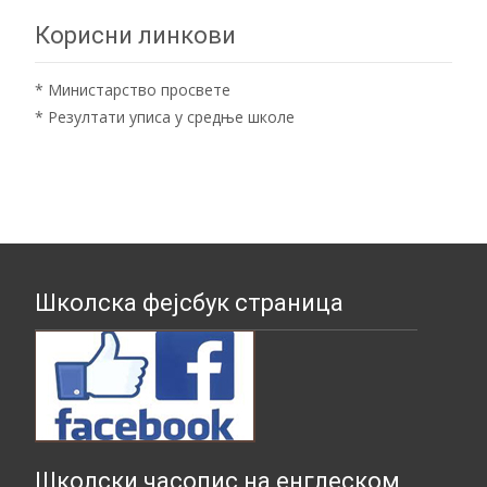
Корисни линкови
*
Министарство просвете
*
Резултати уписа у средње школе
Школска фејсбук страница
Школски часопис на енглеском