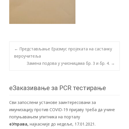
Post
←
Представљање Еразмус пројеката на састанку
вероучитеља
Замена подова у учионицама бр. 3 и бр. 4.
→
navigation
еЗаказивање за PCR тестирање
Сви запослени установе заинтересовани за
имунизацију против COVID-19 пријаву треба да учине
попуњавањем упитника на порталу
еУправа
,
најкасније до недеље, 17.01.2021.