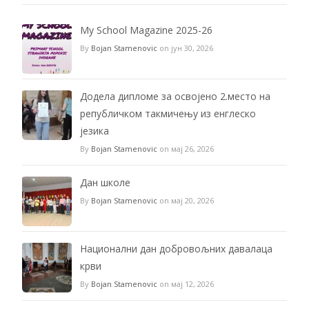
My School Magazine 2025-26
By
Bojan Stamenovic
on јун 30, 2026
Додела дипломе за освојено 2.место на
републичком такмичењу из енглеско
језика
By
Bojan Stamenovic
on мај 26, 2026
Дан школе
By
Bojan Stamenovic
on мај 20, 2026
Национални дан добровољних давалаца
крви
By
Bojan Stamenovic
on мај 12, 2026