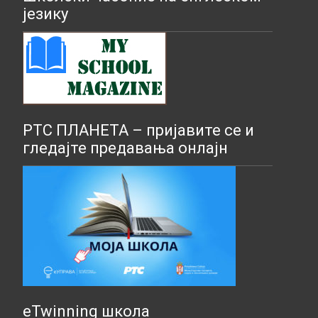
језику
РТС ПЛАНЕТА – пријавите се и
гледајте предавања онлајн
eTwinning школа