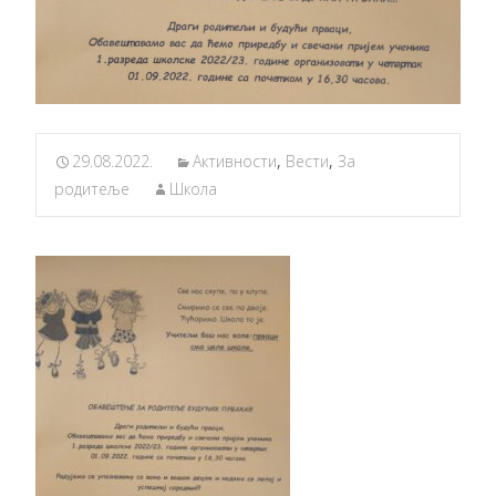
29.08.2022.
Активности
,
Вести
,
За
родитеље
Школа