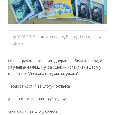
09.05.2019.
Активности
,
Вести
,
Награде
Школа
ОШ ,,Страхиња Поповић” Дворане добила је награде
за учешће на ФЕШТ-у за сценски колективни шарм у
представи “Снежана и седам патуљака”:
Теодора Крстић за улогу Поспанка
Јована Веселиновић за улогу Љутка
Јана Крстић за улогу Смеска