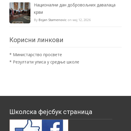
Национални дан добровољних давалаца
крви
By
Bojan Stamenovic
on мај 12, 2026
Корисни линкови
*
Министарство просвете
*
Резултати уписа у средње школе
Школска фејсбук страница