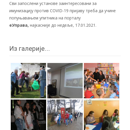
Сви запослени установе заинтересовани за
имунизацију против COVID-19 пријаву треба да учине
попуњавањем упитника на порталу
еУправа
,
најкасније до недеље, 17.01.2021.
Из галерије...