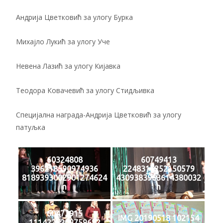
Андрија Цветковић за улогу Бурка
Михајло Лукић за улогу Уче
Невена Лазић за улогу Кијавка
Теодора Ковачевић за улогу Стидљивка
Специјална награда-Андрија Цветковић за улогу
патуљка
60324808
60749413
396218590974936
2248317252150579
8189393002901274624
4309383963614380032
n
n
60473915
IMG 20190518 102154
1114229208759682