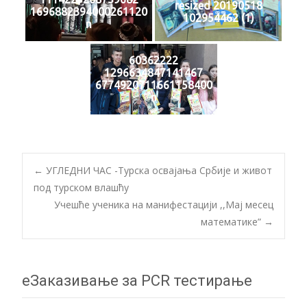
resized 20190518
1696882394000261120
102954462 (1)
n
60362222
1296634847141467
6774920711661158400
n
Post
←
УГЛЕДНИ ЧАС -Турска освајања Србије и живот
под турском влашћу
Учешће ученика на манифестацији ,,Мај месец
navigation
математике”
→
еЗаказивање за PCR тестирање