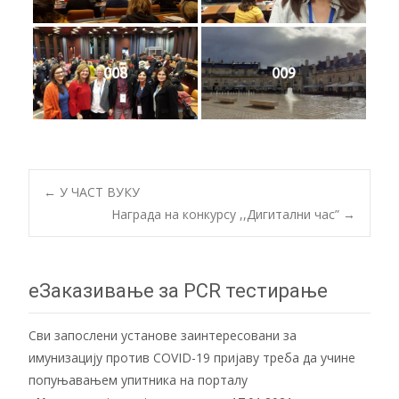
008
009
Post
←
У ЧАСТ ВУКУ
Награда на конкурсу ,,Дигитални час”
→
navigation
еЗаказивање за PCR тестирање
Сви запослени установе заинтересовани за
имунизацију против COVID-19 пријаву треба да учине
попуњавањем упитника на порталу