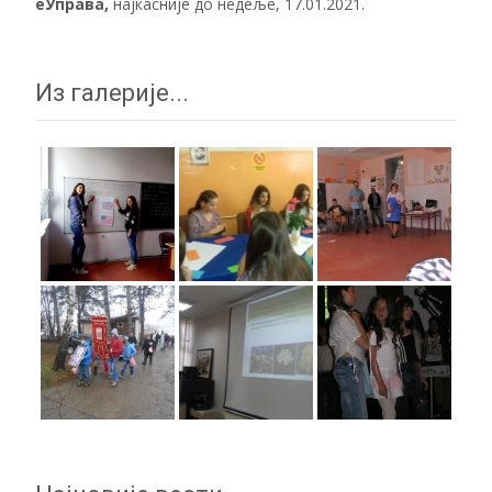
еУправа
,
најкасније до недеље, 17.01.2021.
Из галерије...