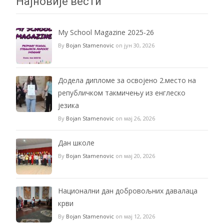
Најновије вести
My School Magazine 2025-26
By
Bojan Stamenovic
on јун 30, 2026
Додела дипломе за освојено 2.место на
републичком такмичењу из енглеско
језика
By
Bojan Stamenovic
on мај 26, 2026
Дан школе
By
Bojan Stamenovic
on мај 20, 2026
Национални дан добровољних давалаца
крви
By
Bojan Stamenovic
on мај 12, 2026