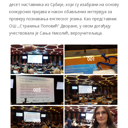
десет наставника из Србије, који су изабрани на основу
конкурсних пријава и након обављених интервјуа за
проверу познавања енглеског језика. Као представник
ОШ ,,Страхиња Поповић” Дворане, у овом догађају
учествовала је Сања Николић, вероучитељица.
002
001
005
004
003
007