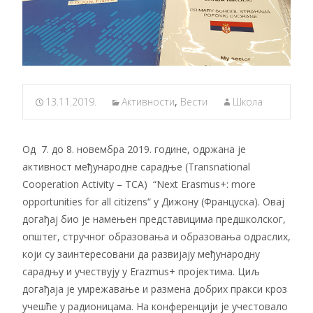
13.11.2019.
Активности
,
Вести
Школа
Од 7. до 8. новембра 2019. године, одржана је
активност међународне сарадње (Transnational
Cooperation Activity – TCA) “Next Erasmus+: more
opportunities for all citizens“ у Дижону (Француска). Овај
догађај био је намењен представицима предшколског,
општег, стручног образовања и образовања одраслих,
који су заинтересовани да развијају међународну
сарадњу и учествују у Erazmus+ пројектима. Циљ
догађаја је умрежавање и размена добрих пракси кроз
учешће у радионицама. На конференцији је учестовало