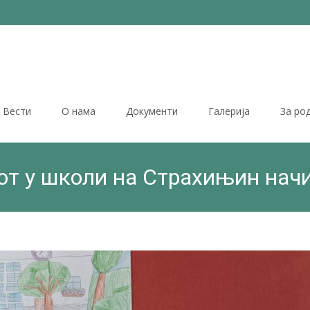
Вести
О нама
Документи
Галерија
За ро
от у школи на Страхињин нач