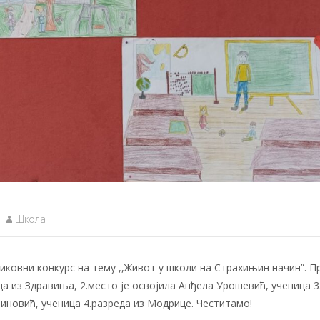
Школа
ковни конкурс на тему ,,Живот у школи на Страхињин начин”. П
еда из Здравиња, 2.место је освојила Анђела Урошевић, ученица 3
тиновић, ученица 4.разреда из Модрице. Честитамо!