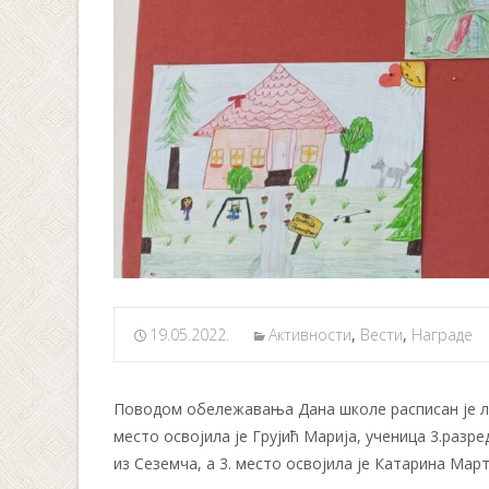
19.05.2022.
Активности
,
Вести
,
Награде
Поводом обележавања Дана школе расписан је ли
место освојила је Грујић Марија, ученица 3.разр
из Сеземча, а 3. место освојила је Катарина Мар