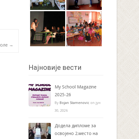
коле
→
Најновије вести
My School Magazine
2025-26
By
Bojan Stamenovic
on јун
30, 2026
Додела дипломе за
освојено 2.место на