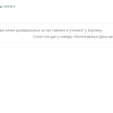
ем
ЛИНКУ.
ви начин размишљања за наставнике и ученике’’ у Берлину
Спортски дан у оквиру обележавања Дана ш