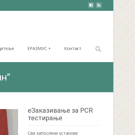
Search
дитеље
ЕРАЗМУС +
Контакт
for:
ин”
еЗаказивање за PCR
тестирање
Сви запослени установе