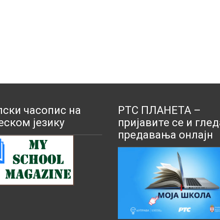
ски часопис на
РТС ПЛАНЕТА –
еском језику
пријавите се и глед
предавања онлајн