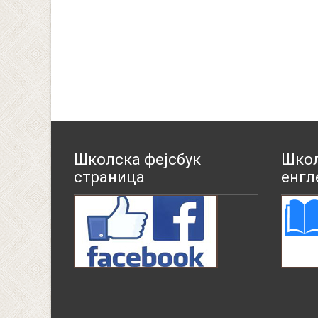
Школска фејсбук
Школ
страница
енгл