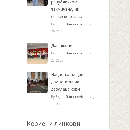
републичком
такмичењу из
енглеско језика
By
Bojan Stamenovic
on мај
26, 2026
Дан школе
By
Bojan Stamenovic
on мај
20, 2026
Национални дан
добровољних
давалаца крви
By
Bojan Stamenovic
on мај
12, 2026
Корисни линкови