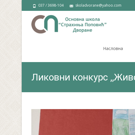
037 / 3698-104
skoladvorane@yahoo.com
Skip
to
Насловна
content
Ликовни конкурс ,,Жив