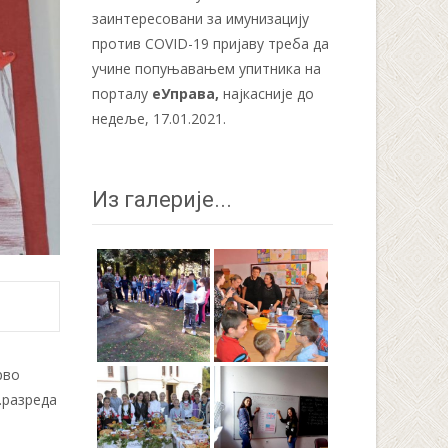
заинтересовани за имунизацију
против COVID-19 пријаву треба да
учине попуњавањем упитника на
порталу
еУправа
,
најкасније до
недеље, 17.01.2021.
Из галерије...
рво
.разреда