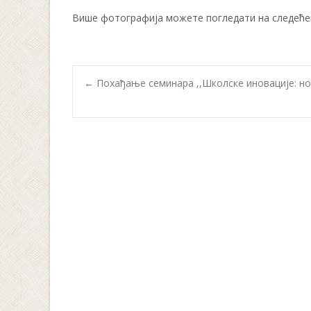
Више фотографија можете погледати на следећ
Post
←
Похађање семинара ,,Школске иновације: но
navigation