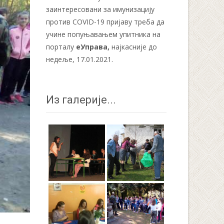
заинтересовани за имунизацију
против COVID-19 пријаву треба да
учине попуњавањем упитника на
порталу
еУправа
,
најкасније до
недеље, 17.01.2021.
Из галерије...