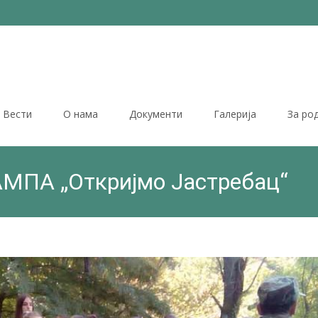
Вести
О нама
Документи
Галерија
За ро
МПА „Откријмо Јастребац“