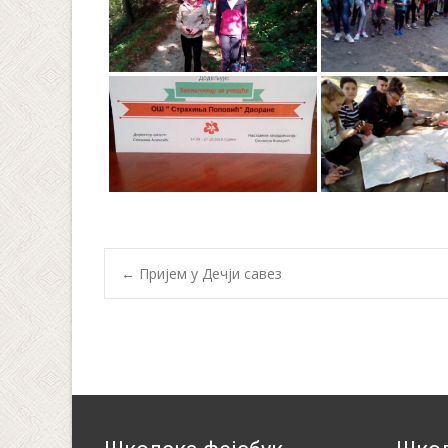
Post
←
Пријем у Дечји савез
navigation