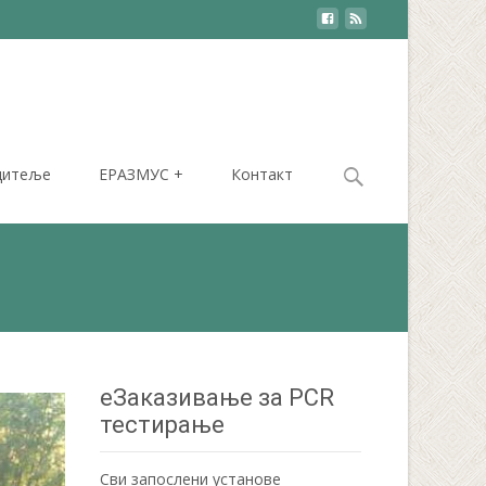
Search
дитеље
ЕРАЗМУС +
Контакт
for:
еЗаказивање за PCR
тестирање
Сви запослени установе