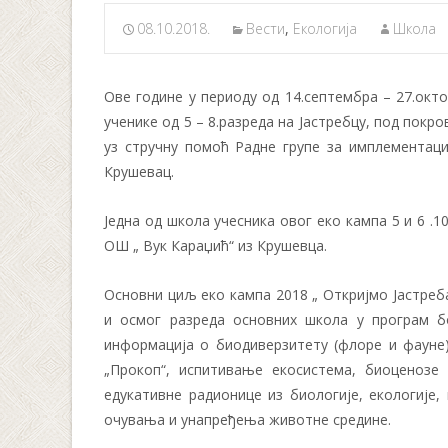
08.10.2018.
Вести
,
Екологија
Школа
Ове године у периоду од 14.септембра – 27.окто
ученике од 5 – 8.разреда на Јастребцу, под пок
уз стручну помоћ Радне групе за имплементац
Крушевац.
Једна од школа учесника овог еко кампа 5 и 6 .1
ОШ „ Вук Караџић“ из Крушевца.
Основни циљ еко кампа 2018 „ Откријмо Јастреб
и осмог разреда основних школа у програм б
информација о биодиверзитету (флоре и фауне)
„Прокоп“, испитивање екосистема, биоценозе 
едукативне радионице из биологије, екологије
очувања и унапређења животне средине.