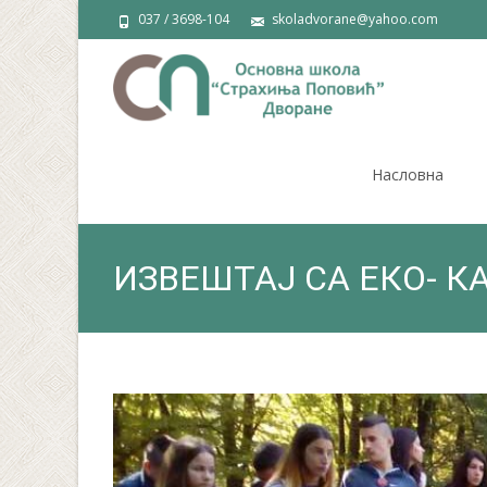
037 / 3698-104
skoladvorane@yahoo.com
Skip
to
Насловна
content
ИЗВЕШТАЈ СА ЕКО- КА