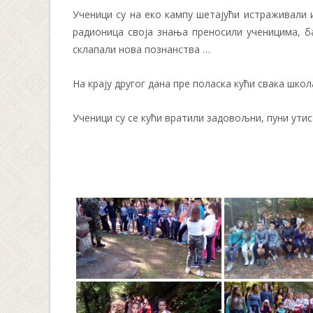
Ученици су на еко кампу шетајући истраживали и
радионица своја знања преносили ученицима, б
склапали нова познанства …
На крају другог дана пре поласка кући свака школ
Ученици су се кући вратили задовољни, пуни ути