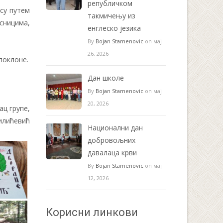
републичком
 су путем
такмичењу из
сницима,
енглеско језика
By
Bojan Stamenovic
on мај
26, 2026
поклоне.
Дан школе
By
Bojan Stamenovic
on мај
20, 2026
ац групе,
илићевић
Национални дан
добровољних
давалаца крви
By
Bojan Stamenovic
on мај
12, 2026
Корисни линкови