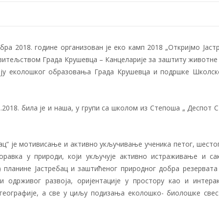
бра 2018. године организован је еко камп 2018 „Откријмо Јаст
ровитељством Града Крушевца – Канцеларије за заштиту животне
ију еколошког образовања Града Крушевца и подршке Школск
0.2018. била је и наша, у групи са школом из Степоша „ Деспот 
ац“ је мотивисање и активно укључивање ученика петог, шестог
оравка у природи, који укључује активно истраживање и с
 планине Јастребац и заштићеног природног добра резервата
и одрживог развоја, оријентације у простору као и интера
, географије, а све у циљу подизања еколошкo- биолошке свес