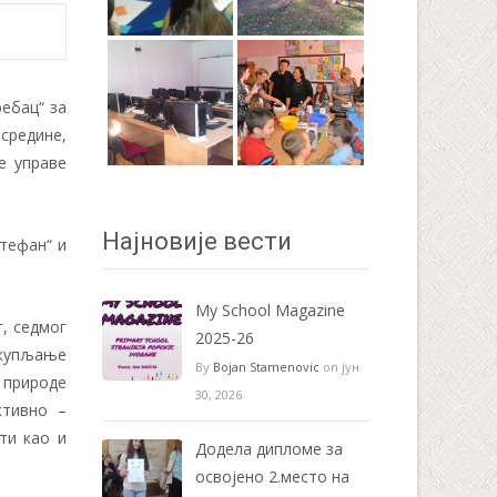
ребац“ за
 средине,
е управе
Најновије вести
Стефан“ и
My School Magazine
, седмог
2025-26
акупљање
By
Bojan Stamenovic
on јун
 природе
30, 2026
ктивно –
ти као и
Додела дипломе за
освојено 2.место на