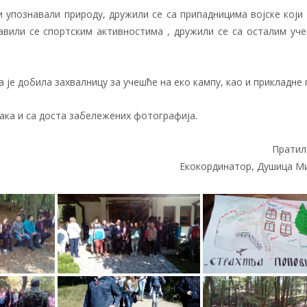
 упознавали природу, дружили се са припадницима војске који
авили се спортским активностима , дружили се са осталим уче
а је добила захвалницу за учешће на еко кампу, као и прикладне 
сака и са доста забележених фотографија.
Пратил
Екокординатор, Душица М