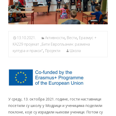
13.10.2021.
Активности
,
Вести
,
Еразмус +
KA229 пројекат ,,Бити Европљанин: размена
култура и пракси''
,
Пројекти
Школа
У среду, 13. октобра 2021. године, гости наставници
посетили су школу у Модрици и ученицима поделили
поклоне, које су израдили њихови ученици. Потом су