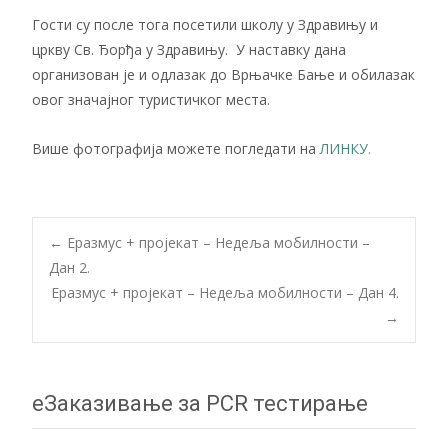
Гости су после тога посетили школу у Здравињу и
цркву Св. Ђорђа у Здравињу. У наставку дана
организован је и одлазак до Врњачке Бање и обилазак
овог значајног туристичког места.
Више фотографија можете погледати на
ЛИНКУ.
Post
←
Еразмус + пројекат – Недеља мобилности –
Дан 2.
Еразмус + пројекат – Недеља мобилности – Дан 4.
navigation
→
еЗаказивање за PCR тестирање