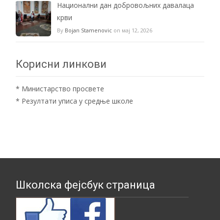
Национални дан добровољних давалаца
крви
By
Bojan Stamenovic
on мај 12, 2026
Корисни линкови
*
Министарство просвете
*
Резултати уписа у средње школе
Школска фејсбук страница