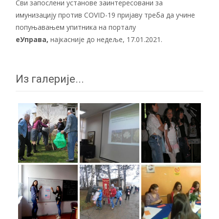
Сви запослени установе заинтересовани за
имунизацију против COVID-19 пријаву треба да учине
попуњавањем упитника на порталу
еУправа
,
најкасније до недеље, 17.01.2021.
Из галерије...