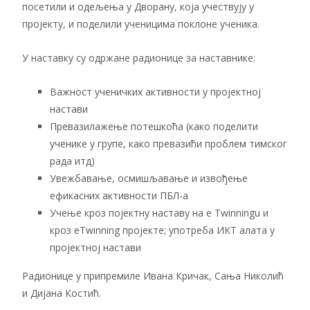
посетили и одељења у Дворану, која учествују у
пројекту, и поделили ученицима поклоне ученика.
У наставку су одржане радионице за наставнике:
Важност ученичких активности у пројектној
настави
Превазилажење потешкоћа (како поделити
ученике у групе, како превазићи проблем тимског
рада итд)
Увежбавање, осмишљавање и извођење
ефикасних активности ПБЛ-а
Учење кроз појектну наставу на е Twinningu и
кроз eTwinning пројекте; употреба ИКТ алата у
пројектној настави
Радионице у припремиле Ивана Кричак, Сања Николић
и Дијана Костић.