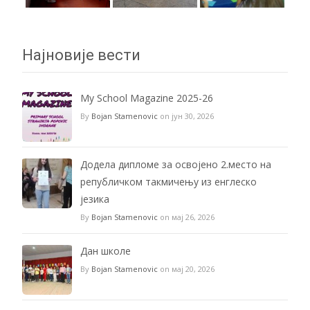
Најновије вести
My School Magazine 2025-26
By
Bojan Stamenovic
on јун 30, 2026
Додела дипломе за освојено 2.место на
републичком такмичењу из енглеско
језика
By
Bojan Stamenovic
on мај 26, 2026
Дан школе
By
Bojan Stamenovic
on мај 20, 2026