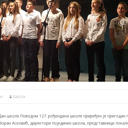
ти
Школа
 Дан школе.Поводом 127. рођендана школе приређен је пригодан 
Зоран Асковић, директори појединих школа, представници локал