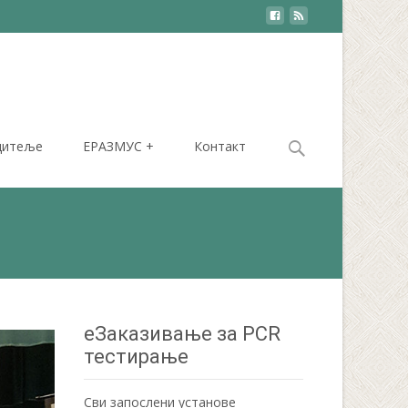
Search
дитеље
ЕРАЗМУС +
Контакт
for:
еЗаказивање за PCR
тестирање
Сви запослени установе