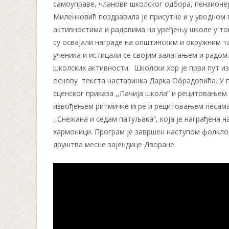
самоуправе, чланови школског одбора, пензионе
Миленковић поздравила је присутне и у уводном
активностима и радовима на уређењу школе у ток
су освајали награде на општинским и окружним т
ученика и истицали се својим залагањем и радом
школских активности. Школски хор је први пут и
основу текста наставинка Дарка Обрадовића. У 
сценског приказа ,,Пачија школа” и рецитовање
извођењем ритмичке игре и рецитовањем песама н
,,Снежана и седам патуљака”, која је награђена 
хармоници. Програм је завршен наступом фолклор
друштва месне зајендице Дворане.