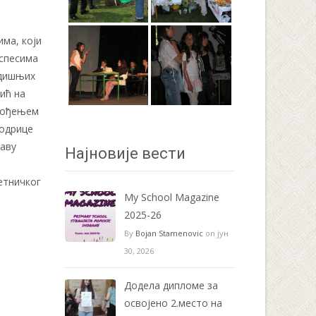
има, који
успесима
одишњих
ић на
звођењем
Модрице
таву
Најновије вести
етничког
My School Magazine
2025-26
By
Bojan Stamenovic
on јун
30, 2026
Додела дипломе за
освојено 2.место на