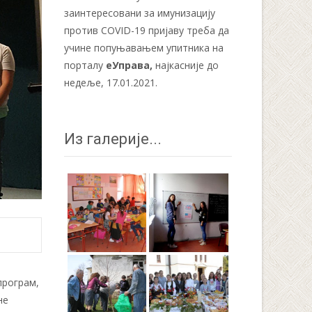
заинтересовани за имунизацију
против COVID-19 пријаву треба да
учине попуњавањем упитника на
порталу
еУправа
,
најкасније до
недеље, 17.01.2021.
Из галерије...
програм,
не