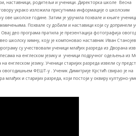
ри, наставници, родитељи и ученици. Директорка школе Весна
 говору украко изложила присутнима информације о школским
у ове школске године. Затим је уручила похвале и књиге учениц
акмичењима. Похвале су добили и наставици који су допринели 
. Овај део програма пратила је презентација фотографија овог
звео школску химну, коју је компоновао наставник Иван Станојев
програму су учествовали ученици млађих разреда из Дворана и
м песама на енглеском језику и ученици подручног одељења из 
а енглеском језику. Ученици старијих разреда извели су предс
на овогодишњем ФЕШТ-у . Ученик Димитрије Крстић свирао је на
а млађих и старијих разреда, који постоји у оквиру културно-ум