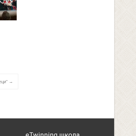
еци”
→
eTwinning школа