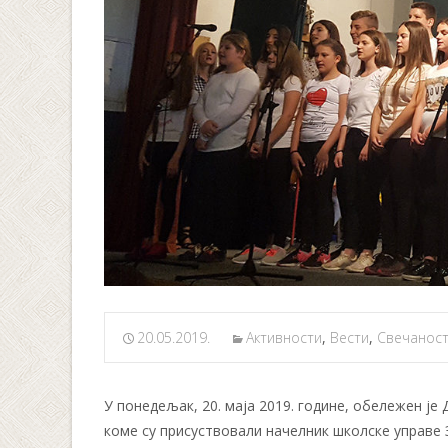
20.05.2019.
Активности
,
Вести
,
Свечанос
У понедељак, 20. маја 2019. године, обележен је
коме су присуствовали начелник школске управе 