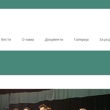
Вести
О нама
Документи
Галерија
За ро