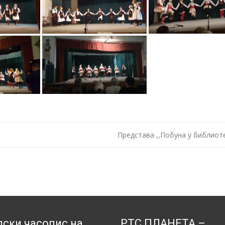
Представа ,,Побуна у библиот
ски часопис на
РТС ПЛАНЕТА –