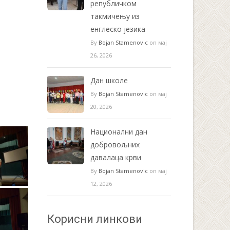
републичком
такмичењу из
енглеско језика
By
Bojan Stamenovic
on мај
26, 2026
Дан школе
By
Bojan Stamenovic
on мај
20, 2026
Национални дан
добровољних
давалаца крви
By
Bojan Stamenovic
on мај
12, 2026
Корисни линкови