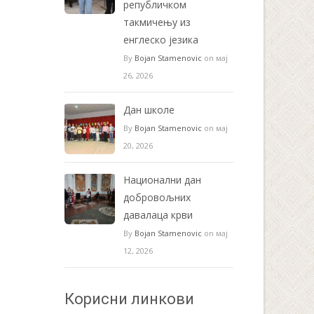
републичком
такмичењу из
енглеско језика
By
Bojan Stamenovic
on мај
26, 2026
Дан школе
By
Bojan Stamenovic
on мај
20, 2026
Национални дан
добровољних
давалаца крви
By
Bojan Stamenovic
on мај
12, 2026
Корисни линкови