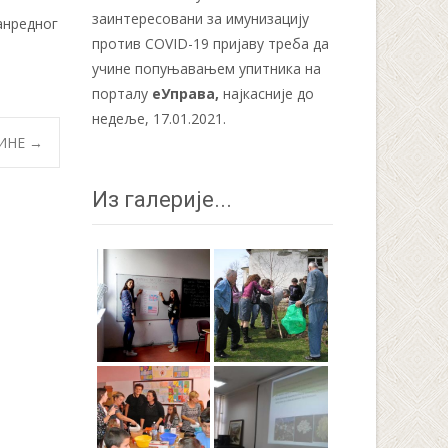
заинтересовани за имунизацију
анредног
против COVID-19 пријаву треба да
учине попуњавањем упитника на
порталу
еУправа
,
најкасније до
недеље, 17.01.2021.
ДИНЕ
→
Из галерије...