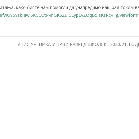
итања, како бисте нам помогли да унапредимо наш рад током в
QLSefwU959skHiwi6KCCUtP4nGK5ZujCLypEvZOqB5IsKsRc4Fg/viewform
УПИС УЧЕНИКА У ПРВИ РАЗРЕД ШКОЛСКЕ 2020/21. ГО