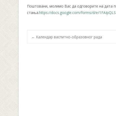
Поштовани, молимо Вас да одговорите на дата п
стања.
https://docs.google.com/forms/d/e/1FAIp
Post
←
Календар васпитно-образовног рада
navigation