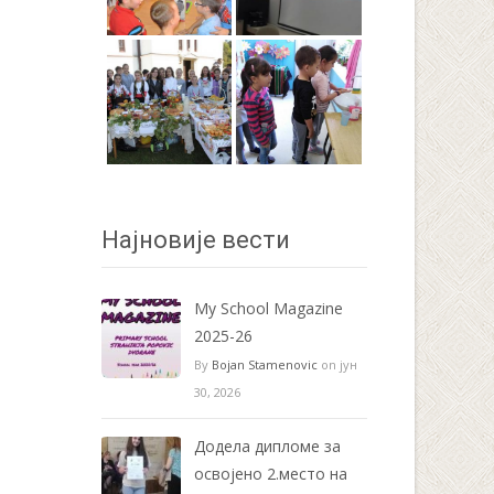
Најновије вести
My School Magazine
2025-26
By
Bojan Stamenovic
on јун
30, 2026
Додела дипломе за
освојено 2.место на