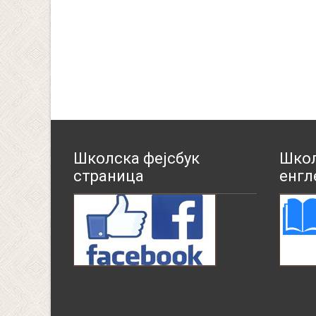
Школска фејсбук
Школ
страница
енгл