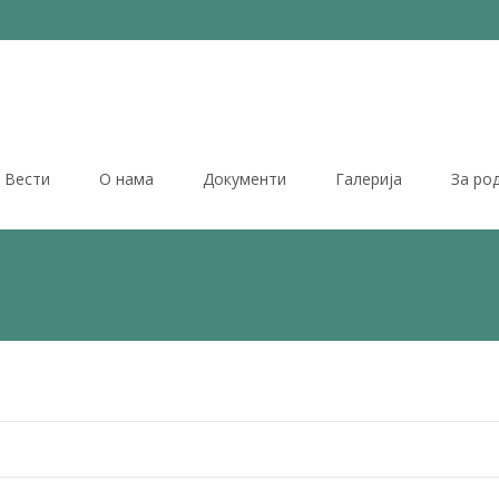
Вести
О нама
Документи
Галерија
За ро