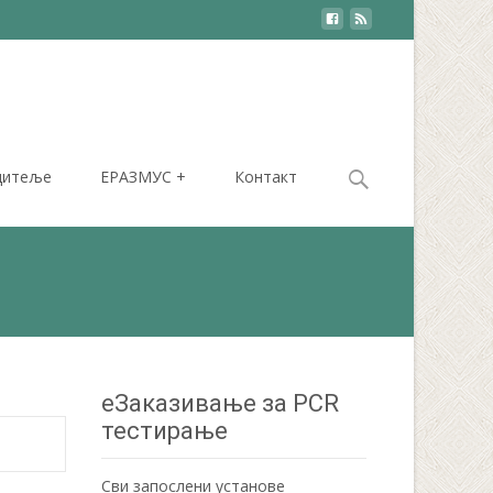
Search
дитеље
ЕРАЗМУС +
Контакт
for:
еЗаказивање за PCR
тестирање
Сви запослени установе