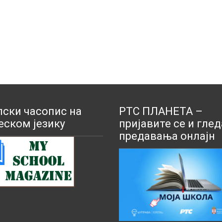
ски часопис на
РТС ПЛАНЕТА –
еском језику
пријавите се и глед
предавања онлајн