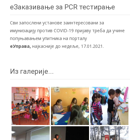
еЗаказивање за PCR тестирање
Сви запослени установе заинтересовани за
имунизацију против COVID-19 пријаву треба да учине
попуњавањем упитника на порталу
еУправа
,
најкасније до недеље, 17.01.2021.
Из галерије...