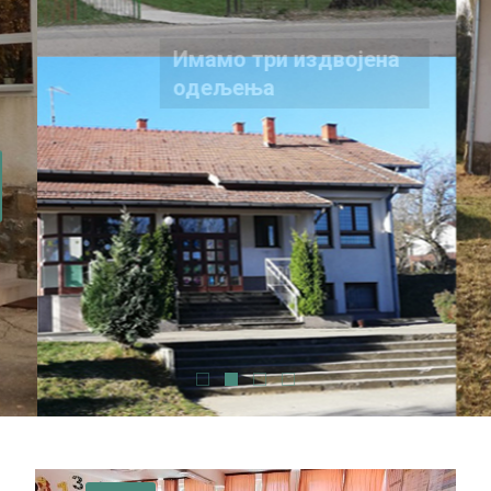
Имамо три издвојена
одељења
Информација за родитеље у вези са
еЗаказивањем термина за упис и тестирање
детета у ОШ