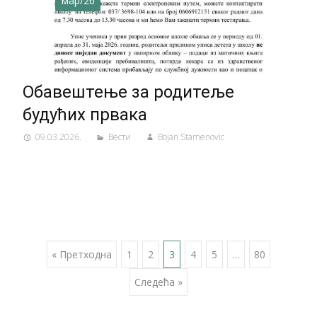
мар/26
Обавештење за родитеље
будућих првака
09.03.2026.
Вести
Bojan Stamenovic
Posts
« Претходна
1
2
3
4
5
…
80
Следећа »
navigation