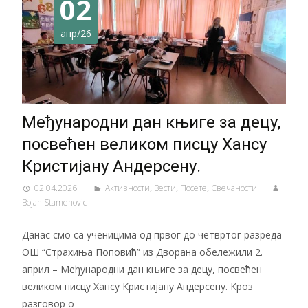
02
апр/26
Међународни дан књиге за децу,
посвећен великом писцу Хансу
Кристијану Андерсену.
02.04.2026.
Активности
,
Вести
,
Посете
,
Свечаности
Bojan Stamenovic
Данас смо са ученицима од првог до четвртог разреда
ОШ “Страхиња Поповић” из Дворана обележили 2.
април – Међународни дан књиге за децу, посвећен
великом писцу Хансу Кристијану Андерсену. Кроз
разговор о