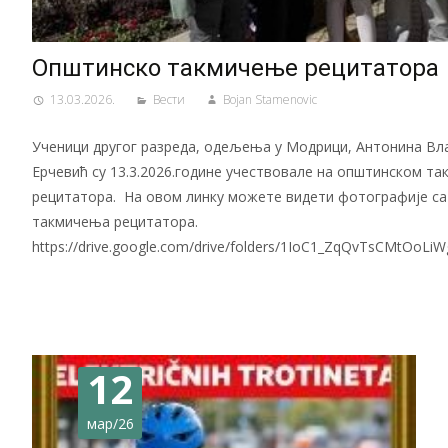
Општинско такмичење рецитатора
13.03.2026.
Вести
Bojan Stamenovic
Ученици другог разреда, одељења у Модрици, Антонина Вла
Ерчевић су 13.3.2026.године учествовале на општинском т
рецитатора. На овом линку можете видети фотографије са
такмичења рецитатора.
https://drive.google.com/drive/folders/1IoC1_ZqQvTsCMtOoLi
12
мар/26