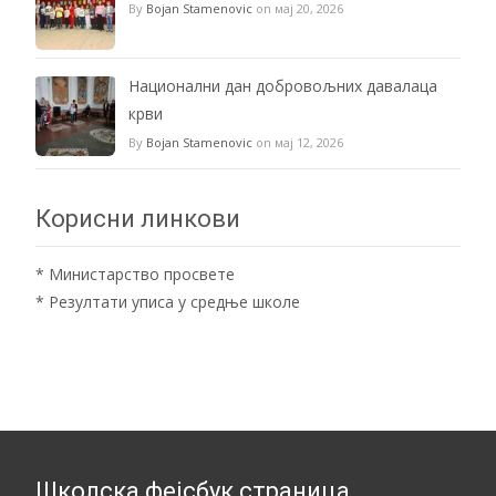
By
Bojan Stamenovic
on мај 20, 2026
Национални дан добровољних давалаца
крви
By
Bojan Stamenovic
on мај 12, 2026
Корисни линкови
*
Министарство просвете
*
Резултати уписа у средње школе
Школска фејсбук страница