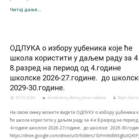
Читај даље…
ОДЛУКА о избору уџбеника које ће
школа користити у даљем раду за 4
8.разред на период од 4.године
школске 2026-27.године. до школс
2029-30.године.
30.03.2026.
Активности
,
Вести
,
Јавнe набавкe
Bojan Stame
На овом линку можете видети ОДЛУКУ о избору уџбеника к
ће школа користити у даљем раду за 4 и 8.разред на период
4.године школске 2026-27.године. до школске 2029-30.годин
https://drive.google.com/drive/u/0/folders/1bPmWdWXgbzIQKtF