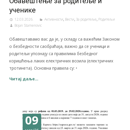
Обавештење за родитеље и
ученике
12.03.2026.
Активности
,
Вести
,
За родитеље
,
Родитељи
Bojan Stamenovic
Обавештавамо вас да је, у складу са важећим Законом
о безбедности саобраћаја, важно да се ученици и
родитељи упознају са правилима безбедног
коришћења лаких електричних возила (електричних
тротинета). Основна правила су: •
Читај даље…
09