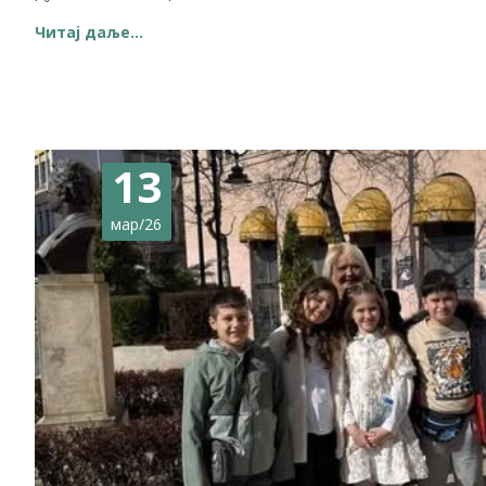
Читај даље…
13
мар/26