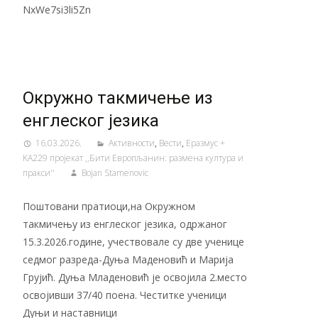
NxWe7si3li5Zn
Окружно такмичење из
енглеског језика
16.03.2026.
Активности
,
Вести
,
Еразмус +
KA229 пројекат ,,Бити Европљанин: размена култура и
пракси''
Bojan Stamenovic
Поштовани пратиоци,на Окружном
такмичењу из енглеског језика, одржаног
15.3.2026.године, учествовале су две ученице
седмог разреда-Дуња Маденовић и Марија
Грујић. Дуња Младеновић је освојила 2.место
освојивши 37/40 поена. Честитке ученици
Дуњи и наставници