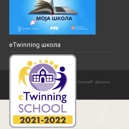
eTwinning школа
Copyright © Основна школа "Страхиња Поповић" Дворане
Izrada sajta i hosting:
Hosting-Srbija
.