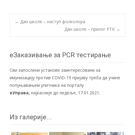
Post
←
Дан школе – наступ фолколора
Дан школе – прилог РТК
→
navigation
еЗаказивање за PCR тестирање
Сви запослени установе заинтересовани за
имунизацију против COVID-19 пријаву треба да учине
попуњавањем упитника на порталу
еУправа
,
најкасније до недеље, 17.01.2021.
Из галерије...