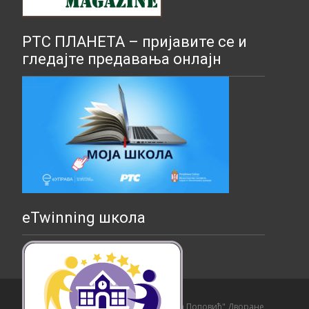
РТС ПЛАНЕТА – пријавите се и
гледајте предавања онлајн
eTwinning школа
Copyright © Основна школа "Страхиња Поповић" Дворане