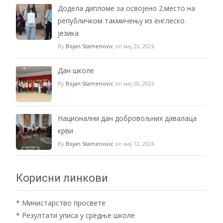
Додела дипломе за освојено 2.место на
републичком такмичењу из енглеско
језика
By
Bojan Stamenovic
on мај 26, 2026
Дан школе
By
Bojan Stamenovic
on мај 20, 2026
Национални дан добровољних давалаца
крви
By
Bojan Stamenovic
on мај 12, 2026
Корисни линкови
*
Министарство просвете
*
Резултати уписа у средње школе