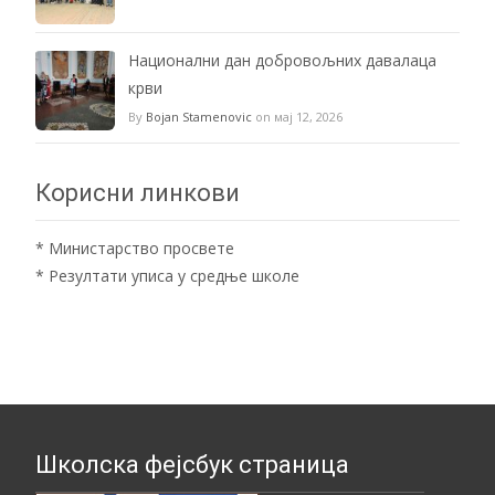
Национални дан добровољних давалаца
крви
By
Bojan Stamenovic
on мај 12, 2026
Корисни линкови
*
Министарство просвете
*
Резултати уписа у средње школе
Школска фејсбук страница