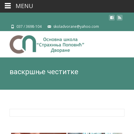
MENU
037 / 3698-104
skoladvorane@yahoo.com
васкршње честитке