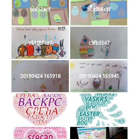
bbf12acf
bc1006c8f
c510bfca7
c3fb3547
20190424 165918
20190424 165945
c6cc4e17
c8d0bd67