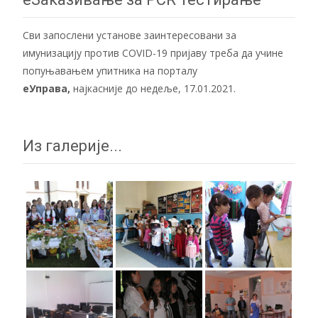
Сви запослени установе заинтересовани за
имунизацију против COVID-19 пријаву треба да учине
попуњавањем упитника на порталу
еУправа
,
најкасније до недеље, 17.01.2021.
Из галерије...