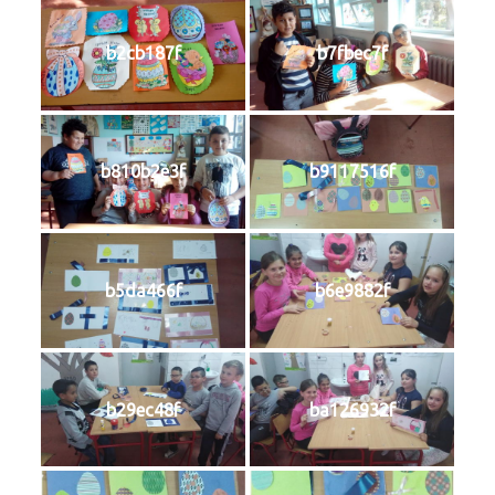
b2cb187f
b7fbec7f
b810b2e3f
b9117516f
b5da466f
b6e9882f
b29ec48f
ba126932f