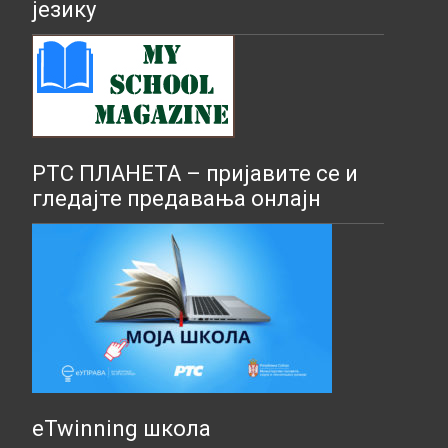
језику
РТС ПЛАНЕТА – пријавите се и
гледајте предавања онлајн
eTwinning школа