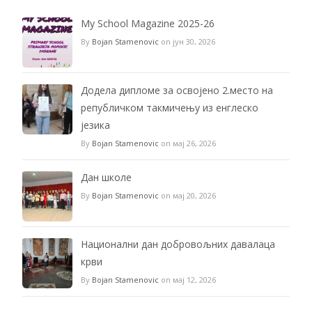
My School Magazine 2025-26
By
Bojan Stamenovic
on јун 30, 2026
Додела дипломе за освојено 2.место на
републичком такмичењу из енглеско
језика
By
Bojan Stamenovic
on мај 26, 2026
Дан школе
By
Bojan Stamenovic
on мај 20, 2026
Национални дан добровољних давалаца
крви
By
Bojan Stamenovic
on мај 12, 2026