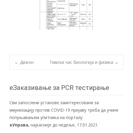
spisak1
Post
←
Дижон
Тимски час биологија и физика
→
navigation
еЗаказивање за PCR тестирање
Сви запослени установе заинтересовани за
имунизацију против COVID-19 пријаву треба да учине
попуњавањем упитника на порталу
еУправа
,
најкасније до недеље, 17.01.2021.